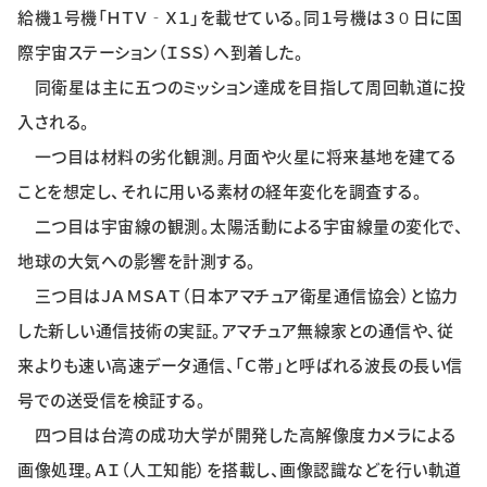
給機１号機「ＨＴＶ‐Ｘ１」を載せている。同１号機は３０日に国
特集・企画
際宇宙ステーション（ＩＳＳ）へ到着した。
イベント
同衛星は主に五つのミッション達成を目指して周回軌道に投
入される。
一つ目は材料の劣化観測。月面や火星に将来基地を建てる
購読
日大文芸賞
ことを想定し、それに用いる素材の経年変化を調査する。
学生記者募集
お問い合わせ
二つ目は宇宙線の観測。太陽活動による宇宙線量の変化で、
地球の大気への影響を計測する。
三つ目はＪＡＭＳＡＴ（日本アマチュア衛星通信協会）と協力
した新しい通信技術の実証。アマチュア無線家との通信や、従
来よりも速い高速データ通信、「Ｃ帯」と呼ばれる波長の長い信
号での送受信を検証する。
四つ目は台湾の成功大学が開発した高解像度カメラによる
画像処理。ＡＩ（人工知能）を搭載し、画像認識などを行い軌道