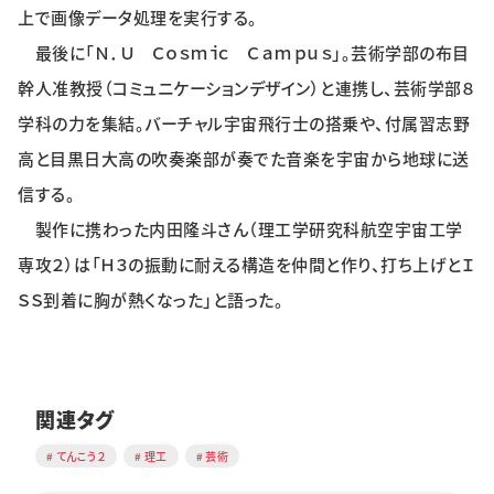
上で画像データ処理を実行する。
最後に「Ｎ．Ｕ Ｃｏｓｍｉｃ Ｃａｍｐｕｓ」。芸術学部の布目
幹人准教授（コミュニケーションデザイン）と連携し、芸術学部８
学科の力を集結。バーチャル宇宙飛行士の搭乗や、付属習志野
高と目黒日大高の吹奏楽部が奏でた音楽を宇宙から地球に送
信する。
製作に携わった内田隆斗さん（理工学研究科航空宇宙工学
専攻２）は「Ｈ３の振動に耐える構造を仲間と作り、打ち上げとＩ
ＳＳ到着に胸が熱くなった」と語った。
関連タグ
てんこう２
理工
芸術