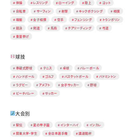
体操
レスリング
ローイング
陸上
ヨット
自転車
サーフィン
射撃
キックボクシング
相撲
端艇
女子相撲
空手
フェンシング
トランポリン
競泳
剣道
馬術
チアリーディング
弓道
重量挙げ
球技
準硬式野球
テニス
卓球
バレーボール
ハンドボール
ゴルフ
バスケットボール
バドミントン
ラグビー
アメフト
女子サッカー
野球
ビーチバレー
サッカー
大会別
駅伝
夏の甲子園
インターハイ
インカレ
関東大学・学生
全日本選手権
講道館杯