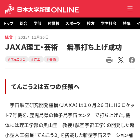
トップ
総合
学部
付属校
スポーツ
校友
学生社会
特集
イ
総合
2025年11月26日
トップ
ＪＡＸＡ理工・芸術 無事打ち上げ成功
総合
てんこう２
理工
芸術
学部・大学院
てんこう２は五つの任務へ
付属校
スポーツ
宇宙航空研究開発機構（ＪＡＸＡ）は１０月２６日にＨ３ロケッ
ト７号機を、鹿児島県の種子島宇宙センターで打ち上げた。機
校友
体には理工学部の奥山圭一教授（航空宇宙工学）の開発した超
学生社会
小型人工衛星「てんこう２」を搭載した新型宇宙ステーション補