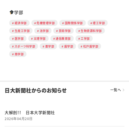
学部
経済学部
危機管理学部
国際関係学部
理工学部
生産工学部
法学部
芸術学部
生物資源科学部
医学部
文理学部
通信教育部
工学部
スポーツ科学部
薬学部
歯学部
松戸歯学部
商学部
日大新聞社からのお知らせ
一覧へ
大解剖！！ 日本大学新聞社
2026年04月20日