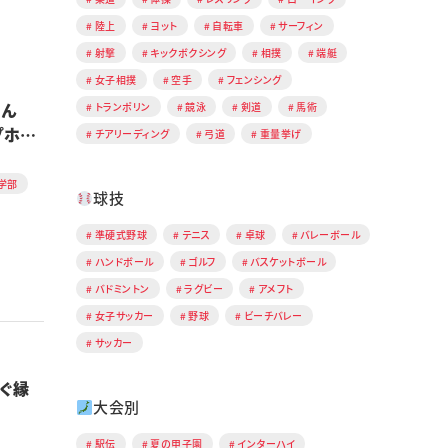
陸上
ヨット
自転車
サーフィン
射撃
キックボクシング
相撲
端艇
女子相撲
空手
フェンシング
さん
トランポリン
競泳
剣道
馬術
プホー
チアリーディング
弓道
重量挙げ
学部
球技
準硬式野球
テニス
卓球
バレーボール
ハンドボール
ゴルフ
バスケットボール
バドミントン
ラグビー
アメフト
女子サッカー
野球
ビーチバレー
サッカー
ぐ縁
大会別
駅伝
夏の甲子園
インターハイ