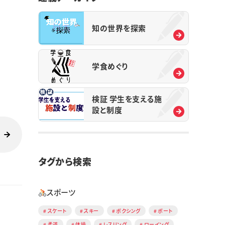
知の世界を探索
学食めぐり
検証 学生を支える施
設と制度
タグから検索
スポーツ
スケート
スキー
ボクシング
ボート
柔道
体操
レスリング
ローイング