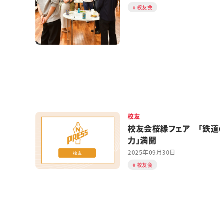
校友会
校友
校友会桜縁フェア 「鉄道
力」満開
2025年09月30日
校友会