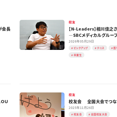
校友
が会長
【N-Leaders】相川佳之
―SBCメディカルグルー
ルディングスCEO
2026年05月29日
ピックアップ
テニス
医
卒業生
校友
ＬＯＵ
校友会 全国大会でつな
2025年11月26日
校友会
全国校友大会