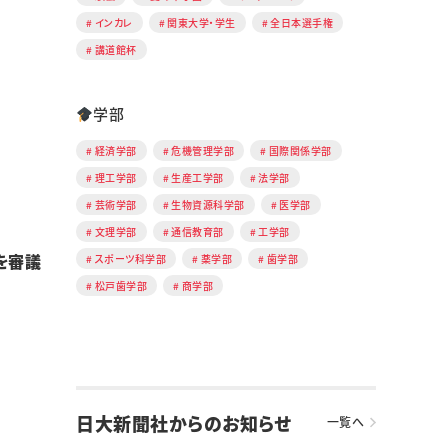
インカレ
関東大学・学生
全日本選手権
講道館杯
学部
経済学部
危機管理学部
国際関係学部
理工学部
生産工学部
法学部
芸術学部
生物資源科学部
医学部
文理学部
通信教育部
工学部
を審議
スポーツ科学部
薬学部
歯学部
松戸歯学部
商学部
日大新聞社からのお知らせ
一覧へ