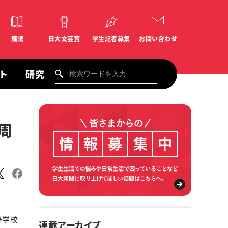
購読
日大文芸賞
学生記者募集
お問い合わせ
ント
研究
周
等学校
連載アーカイブ