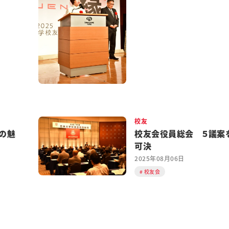
校友
の魅
校友会役員総会 ５議案
可決
2025年08月06日
校友会