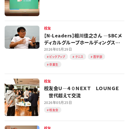
校友
【N-Leaders】相川佳之さん ―SBCメ
ディカルグループホールディングス
CEO
2026年05月29日
ピックアップ
テニス
医学部
卒業生
校友
校友会Ｕ―４０ＮＥＸＴ ＬＯＵＮＧＥ
世代超えて交流
2026年05月25日
校友会
校友