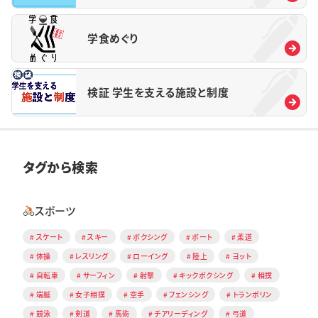
学食めぐり
検証 学生を支える施設と制度
タグから検索
スポーツ
スケート
スキー
ボクシング
ボート
柔道
体操
レスリング
ローイング
陸上
ヨット
自転車
サーフィン
射撃
キックボクシング
相撲
端艇
女子相撲
空手
フェンシング
トランポリン
競泳
剣道
馬術
チアリーディング
弓道