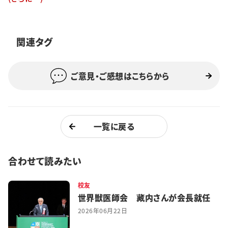
特集・企画
イベント
関連タグ
ご意見・ご感想はこちらから
購読
日大文芸賞
学生記者募集
お問い合わせ
一覧に戻る
合わせて読みたい
校友
世界獣医師会 藏内さんが会長就任
2026年06月22日