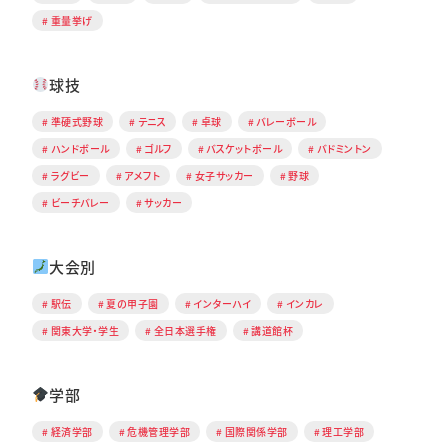
重量挙げ
球技
準硬式野球
テニス
卓球
バレーボール
ハンドボール
ゴルフ
バスケットボール
バドミントン
ラグビー
アメフト
女子サッカー
野球
ビーチバレー
サッカー
大会別
駅伝
夏の甲子園
インターハイ
インカレ
関東大学・学生
全日本選手権
講道館杯
学部
経済学部
危機管理学部
国際関係学部
理工学部