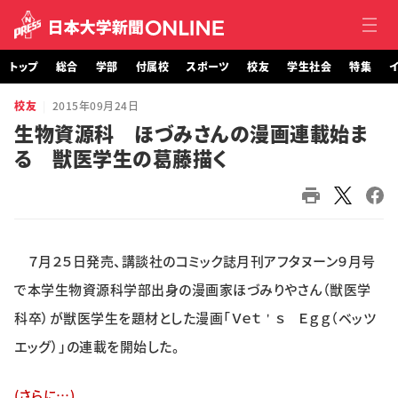
トップ
総合
学部
付属校
スポーツ
校友
学生社会
特集
イ
校友
2015年09月24日
トップ
生物資源科 ほづみさんの漫画連載始ま
る 獣医学生の葛藤描く
総合
学部・大学院
付属校
７月２５日発売、講談社のコミック誌月刊アフタヌーン９月号
スポーツ
で本学生物資源科学部出身の漫画家ほづみりやさん（獣医学
科卒）が獣医学生を題材とした漫画「Ｖｅｔ＇ｓ Ｅｇｇ（ベッツ
校友
エッグ）」の連載を開始した。
学生社会
(さらに…)