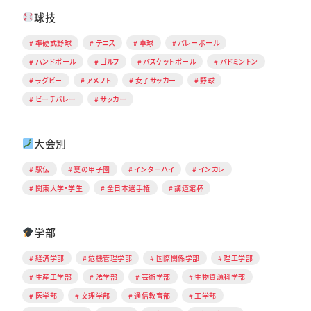
球技
準硬式野球
テニス
卓球
バレーボール
ハンドボール
ゴルフ
バスケットボール
バドミントン
ラグビー
アメフト
女子サッカー
野球
ビーチバレー
サッカー
大会別
駅伝
夏の甲子園
インターハイ
インカレ
関東大学・学生
全日本選手権
講道館杯
学部
経済学部
危機管理学部
国際関係学部
理工学部
生産工学部
法学部
芸術学部
生物資源科学部
医学部
文理学部
通信教育部
工学部