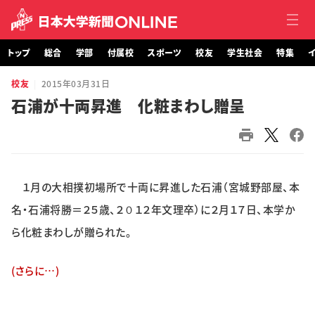
トップ
総合
学部
付属校
スポーツ
校友
学生社会
特集
イ
校友
2015年03月31日
トップ
石浦が十両昇進 化粧まわし贈呈
総合
学部・大学院
１月の大相撲初場所で十両に昇進した石浦（宮城野部屋、本
付属校
名・石浦将勝＝２５歳、２０１２年文理卒）に２月１７日、本学か
スポーツ
ら化粧まわしが贈られた。
校友
(さらに…)
学生社会