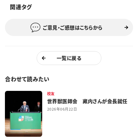
関連タグ
特集・企画
イベント
ご意見・ご感想はこちらから
購読
日大文芸賞
一覧に戻る
学生記者募集
お問い合わせ
合わせて読みたい
校友
世界獣医師会 藏内さんが会長就任
2026年06月22日