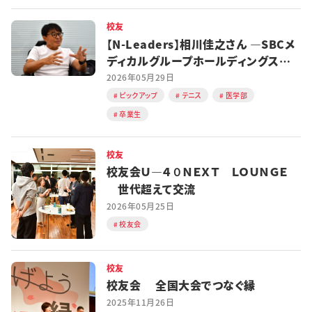
校友
【N-Leaders】相川佳之さん ―SBCメ
ディカルグループホールディングス
CEO
2026年05月29日
ピックアップ
テニス
医学部
卒業生
校友
校友会Ｕ―４０ＮＥＸＴ ＬＯＵＮＧＥ
世代超えて交流
2026年05月25日
校友会
校友
校友会 全国大会でつなぐ縁
2025年11月26日