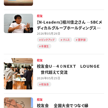
校友
【N-Leaders】相川佳之さん ―SBCメ
ディカルグループホールディングス
CEO
2026年05月29日
ピックアップ
テニス
医学部
卒業生
校友
校友会Ｕ―４０ＮＥＸＴ ＬＯＵＮＧＥ
世代超えて交流
2026年05月25日
校友会
校友
校友会 全国大会でつなぐ縁