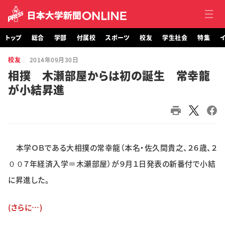
トップ
総合
学部
付属校
スポーツ
校友
学生社会
特集
イ
校友
2014年09月30日
トップ
相撲 木瀬部屋からは初の誕生 常幸龍
が小結昇進
総合
学部・大学院
付属校
本学ＯＢである大相撲の常幸龍（本名・佐久間貴之、２６歳、２
スポーツ
００７年経済入学＝木瀬部屋）が９月１日発表の新番付で小結
に昇進した。
校友
(さらに…)
学生社会