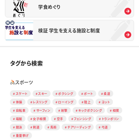
学食めぐり
検証 学生を支える施設と制度
タグから検索
スポーツ
スケート
スキー
ボクシング
ボート
柔道
体操
レスリング
ローイング
陸上
ヨット
自転車
サーフィン
射撃
キックボクシング
相撲
端艇
女子相撲
空手
フェンシング
トランポリン
競泳
剣道
馬術
チアリーディング
弓道
重量挙げ