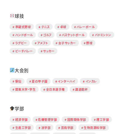
球技
準硬式野球
テニス
卓球
バレーボール
ハンドボール
ゴルフ
バスケットボール
バドミントン
ラグビー
アメフト
女子サッカー
野球
ビーチバレー
サッカー
大会別
駅伝
夏の甲子園
インターハイ
インカレ
関東大学・学生
全日本選手権
講道館杯
学部
経済学部
危機管理学部
国際関係学部
理工学部
生産工学部
法学部
芸術学部
生物資源科学部