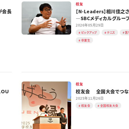
校友
が会長
【N-Leaders】相川佳之
―SBCメディカルグルー
ルディングスCEO
2026年05月29日
ピックアップ
テニス
医
卒業生
校友
ＬＯＵ
校友会 全国大会でつな
2025年11月26日
校友会
全国校友大会