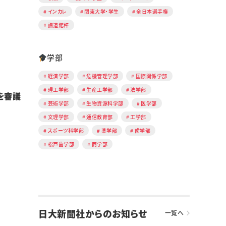
インカレ
関東大学・学生
全日本選手権
講道館杯
学部
経済学部
危機管理学部
国際関係学部
理工学部
生産工学部
法学部
を審議
芸術学部
生物資源科学部
医学部
文理学部
通信教育部
工学部
スポーツ科学部
薬学部
歯学部
松戸歯学部
商学部
日大新聞社からのお知らせ
一覧へ