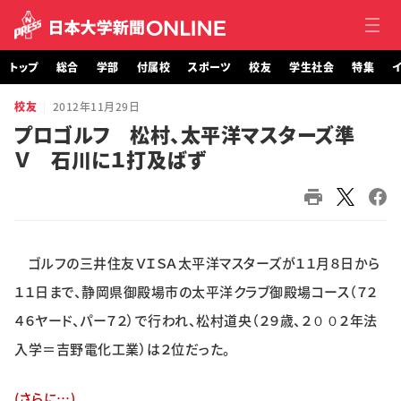
トップ
総合
学部
付属校
スポーツ
校友
学生社会
特集
イ
校友
2012年11月29日
トップ
プロゴルフ 松村、太平洋マスターズ準
Ｖ 石川に１打及ばず
総合
学部・大学院
付属校
ゴルフの三井住友ＶＩＳＡ太平洋マスターズが１１月８日から
スポーツ
１１日まで、静岡県御殿場市の太平洋クラブ御殿場コース（７２
４６ヤード、パー７２）で行われ、松村道央（２９歳、２００２年法
校友
入学＝吉野電化工業）は２位だった。
学生社会
(さらに…)