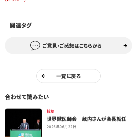
特集・企画
イベント
関連タグ
ご意見・ご感想はこちらから
購読
日大文芸賞
学生記者募集
お問い合わせ
一覧に戻る
合わせて読みたい
校友
世界獣医師会 藏内さんが会長就任
2026年06月22日