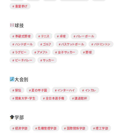
重量挙げ
球技
準硬式野球
テニス
卓球
バレーボール
ハンドボール
ゴルフ
バスケットボール
バドミントン
ラグビー
アメフト
女子サッカー
野球
ビーチバレー
サッカー
大会別
駅伝
夏の甲子園
インターハイ
インカレ
関東大学・学生
全日本選手権
講道館杯
学部
経済学部
危機管理学部
国際関係学部
理工学部