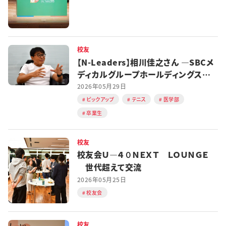
校友
【N-Leaders】相川佳之さん ―SBCメ
ディカルグループホールディングス
CEO
2026年05月29日
ピックアップ
テニス
医学部
卒業生
校友
校友会Ｕ―４０ＮＥＸＴ ＬＯＵＮＧＥ
世代超えて交流
2026年05月25日
校友会
校友