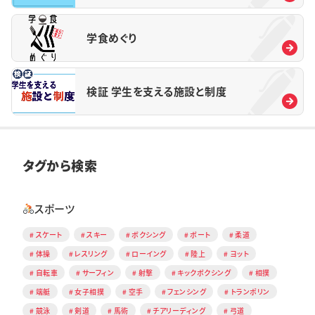
学食めぐり
検証 学生を支える施設と制度
タグから検索
スポーツ
スケート
スキー
ボクシング
ボート
柔道
体操
レスリング
ローイング
陸上
ヨット
自転車
サーフィン
射撃
キックボクシング
相撲
端艇
女子相撲
空手
フェンシング
トランポリン
競泳
剣道
馬術
チアリーディング
弓道