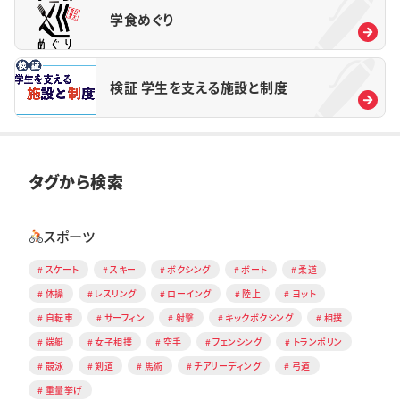
学食めぐり
検証 学生を支える施設と制度
タグから検索
スポーツ
スケート
スキー
ボクシング
ボート
柔道
体操
レスリング
ローイング
陸上
ヨット
自転車
サーフィン
射撃
キックボクシング
相撲
端艇
女子相撲
空手
フェンシング
トランポリン
競泳
剣道
馬術
チアリーディング
弓道
重量挙げ