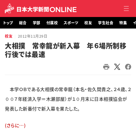
トップ
総合
学部
付属校
スポーツ
校友
学生社会
特集
イ
校友
2012年11月29日
トップ
大相撲 常幸龍が新入幕 年６場所制移
行後では最速
総合
学部・大学院
付属校
本学ＯＢである大相撲の常幸龍（本名・佐久間貴之、２４歳、２
スポーツ
００７年経済入学＝木瀬部屋）が１０月末に日本相撲協会が
発表した新番付で新入幕を果たした。
校友
(さらに…)
学生社会