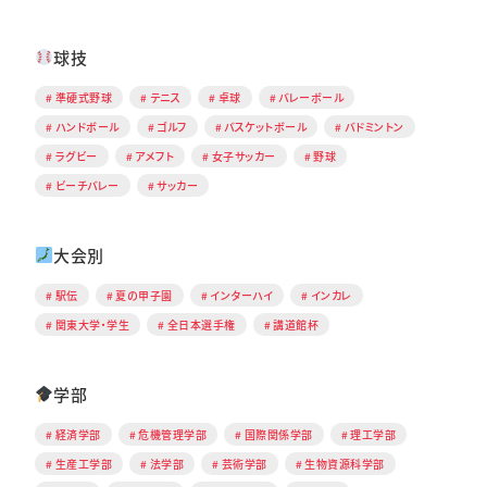
球技
準硬式野球
テニス
卓球
バレーボール
ハンドボール
ゴルフ
バスケットボール
バドミントン
ラグビー
アメフト
女子サッカー
野球
ビーチバレー
サッカー
大会別
駅伝
夏の甲子園
インターハイ
インカレ
関東大学・学生
全日本選手権
講道館杯
学部
経済学部
危機管理学部
国際関係学部
理工学部
生産工学部
法学部
芸術学部
生物資源科学部