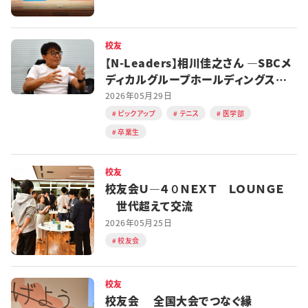
校友
【N-Leaders】相川佳之さん ―SBCメ
ディカルグループホールディングス
CEO
2026年05月29日
ピックアップ
テニス
医学部
卒業生
校友
校友会Ｕ―４０ＮＥＸＴ ＬＯＵＮＧＥ
世代超えて交流
2026年05月25日
校友会
校友
校友会 全国大会でつなぐ縁