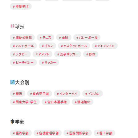
重量挙げ
球技
準硬式野球
テニス
卓球
バレーボール
ハンドボール
ゴルフ
バスケットボール
バドミントン
ラグビー
アメフト
女子サッカー
野球
ビーチバレー
サッカー
大会別
駅伝
夏の甲子園
インターハイ
インカレ
関東大学・学生
全日本選手権
講道館杯
学部
経済学部
危機管理学部
国際関係学部
理工学部