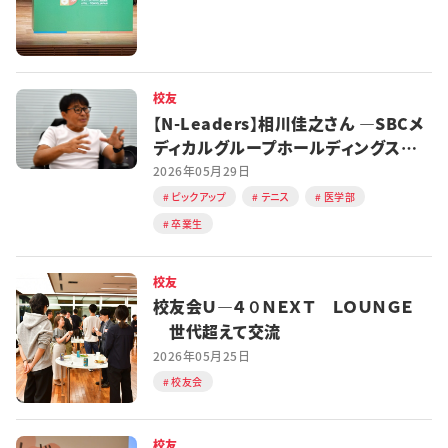
校友
【N-Leaders】相川佳之さん ―SBCメ
ディカルグループホールディングス
CEO
2026年05月29日
ピックアップ
テニス
医学部
卒業生
校友
校友会Ｕ―４０ＮＥＸＴ ＬＯＵＮＧＥ
世代超えて交流
2026年05月25日
校友会
校友