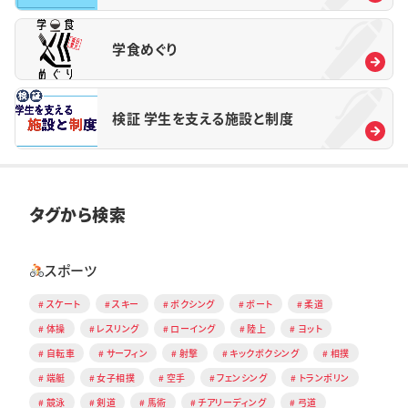
学食めぐり
検証 学生を支える施設と制度
タグから検索
スポーツ
スケート
スキー
ボクシング
ボート
柔道
体操
レスリング
ローイング
陸上
ヨット
自転車
サーフィン
射撃
キックボクシング
相撲
端艇
女子相撲
空手
フェンシング
トランポリン
競泳
剣道
馬術
チアリーディング
弓道