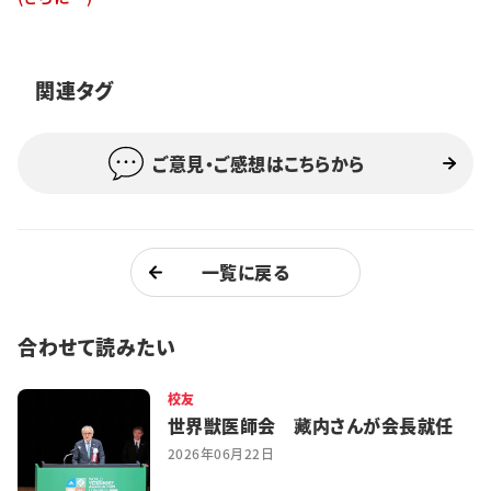
特集・企画
イベント
関連タグ
ご意見・ご感想はこちらから
購読
日大文芸賞
学生記者募集
お問い合わせ
一覧に戻る
合わせて読みたい
校友
世界獣医師会 藏内さんが会長就任
2026年06月22日