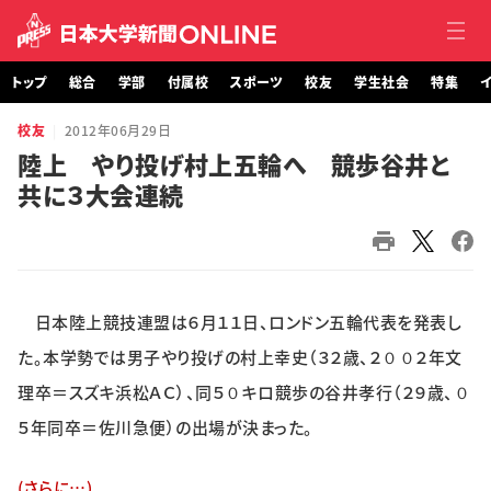
トップ
総合
学部
付属校
スポーツ
校友
学生社会
特集
イ
校友
2012年06月29日
トップ
陸上 やり投げ村上五輪へ 競歩谷井と
共に３大会連続
総合
学部・大学院
付属校
日本陸上競技連盟は６月１１日、ロンドン五輪代表を発表し
スポーツ
た。本学勢では男子やり投げの村上幸史（３２歳、２００２年文
理卒＝スズキ浜松ＡＣ）、同５０キロ競歩の谷井孝行（２９歳、０
校友
５年同卒＝佐川急便）の出場が決まった。
学生社会
(さらに…)