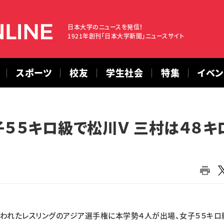
日本大学のニュースを発信！
1921年創刊「日本大学新聞」ニュースサイト
スポーツ
校友
学生社会
特集
イベ
子５５キロ級で松川Ｖ 三村は４８キ
われたレスリングのアジア選手権に本学勢４人が出場、女子５５キロ