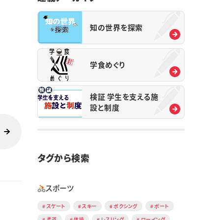
知の世界を探索
学食めぐり
検証 学生を支える施
設と制度
タグから検索
スポーツ
スケート
スキー
ボクシング
ボート
柔道
体操
レスリング
ローイング