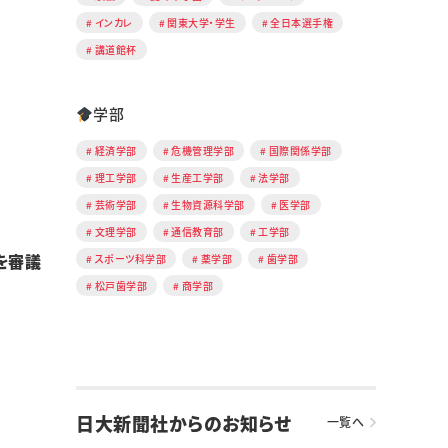
インカレ
関東大学・学生
全日本選手権
講道館杯
学部
経済学部
危機管理学部
国際関係学部
理工学部
生産工学部
法学部
芸術学部
生物資源科学部
医学部
文理学部
通信教育部
工学部
を審議
スポーツ科学部
薬学部
歯学部
松戸歯学部
商学部
日大新聞社からのお知らせ
一覧へ