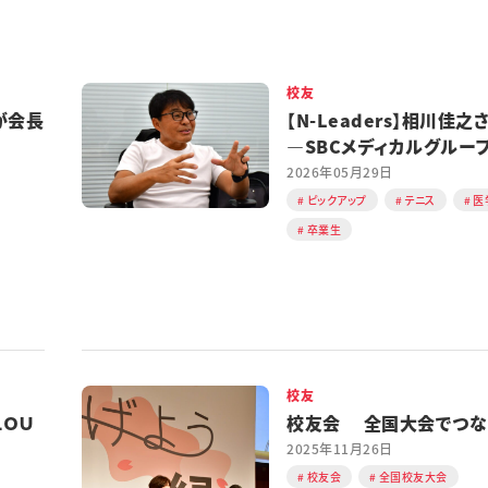
校友
が会長
【N-Leaders】相川佳之
―SBCメディカルグルー
ルディングスCEO
2026年05月29日
ピックアップ
テニス
医
卒業生
校友
ＬＯＵ
校友会 全国大会でつな
2025年11月26日
校友会
全国校友大会