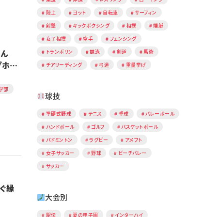
陸上
ヨット
自転車
サーフィン
射撃
キックボクシング
相撲
端艇
女子相撲
空手
フェンシング
さん
トランポリン
競泳
剣道
馬術
プホー
チアリーディング
弓道
重量挙げ
学部
球技
準硬式野球
テニス
卓球
バレーボール
ハンドボール
ゴルフ
バスケットボール
バドミントン
ラグビー
アメフト
女子サッカー
野球
ビーチバレー
サッカー
ぐ縁
大会別
駅伝
夏の甲子園
インターハイ