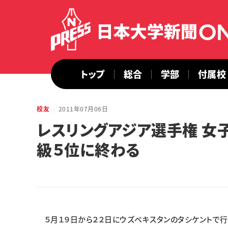
トップ
総合
学部
付属校
校友
2011年07月06日
レスリングアジア選手権 女
級５位に終わる
５月１９日から２２日にウズベキスタンのタシケントで行