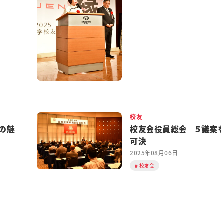
校友
の魅
校友会役員総会 ５議案
可決
2025年08月06日
校友会