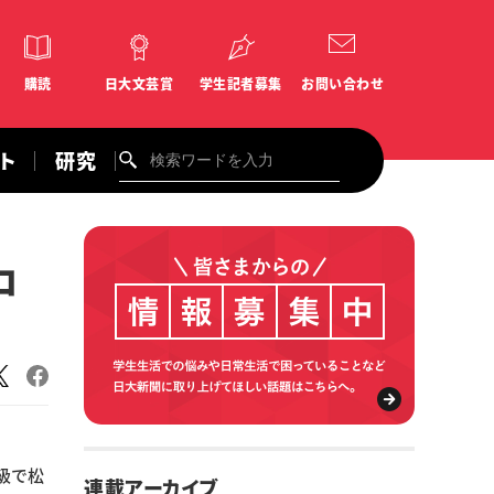
購読
日大文芸賞
学生記者募集
お問い合わせ
ント
研究
ロ
級で松
連載アーカイブ