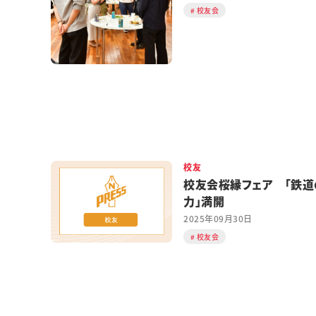
校友会
校友
校友会桜縁フェア 「鉄道
力」満開
2025年09月30日
校友会