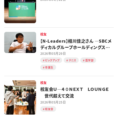
校友
【N-Leaders】相川佳之さん ―SBCメ
ディカルグループホールディングス
CEO
2026年05月29日
ピックアップ
テニス
医学部
卒業生
校友
校友会Ｕ―４０ＮＥＸＴ ＬＯＵＮＧＥ
世代超えて交流
2026年05月25日
校友会