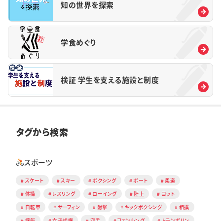
知の世界を探索
学食めぐり
検証 学生を支える施設と制度
タグから検索
スポーツ
スケート
スキー
ボクシング
ボート
柔道
体操
レスリング
ローイング
陸上
ヨット
自転車
サーフィン
射撃
キックボクシング
相撲
端艇
女子相撲
空手
フェンシング
トランポリン