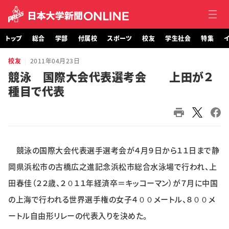
トップ
総合
学部
付属校
スポーツ
校友
学生社会
特集
イ
校友
2011年04月23日
トップ
競泳 国際大会代表選考会 上田が２
種目で代表
総合
学部・大学院
付属校
競泳の国際大会代表選手選考会が４月９日から１１日まで静
スポーツ
岡県浜松市の古橋広之進記念浜松市総合水泳場で行われ、上
田春佳（２２歳、２０１１年経済卒＝キッコーマン）が７月に中国
校友
の上海で行われる世界選手権の女子４００メートル、８００メ
ートル自由形リレーの代表入りを決めた。
学生社会