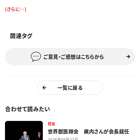
特集・企画
(さらに…)
イベント
関連タグ
購読
日大文芸賞
ご意見・ご感想はこちらから
学生記者募集
お問い合わせ
一覧に戻る
合わせて読みたい
校友
世界獣医師会 藏内さんが会長就任
2026年06月22日