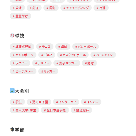
競泳
剣道
馬術
チアリーディング
弓道
重量挙げ
球技
準硬式野球
テニス
卓球
バレーボール
ハンドボール
ゴルフ
バスケットボール
バドミントン
ラグビー
アメフト
女子サッカー
野球
ビーチバレー
サッカー
大会別
駅伝
夏の甲子園
インターハイ
インカレ
関東大学・学生
全日本選手権
講道館杯
学部