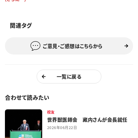
特集・企画
イベント
関連タグ
ご意見・ご感想はこちらから
購読
日大文芸賞
学生記者募集
お問い合わせ
一覧に戻る
合わせて読みたい
校友
世界獣医師会 藏内さんが会長就任
2026年06月22日