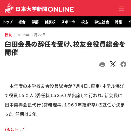
トップ
総合
学部
付属校
スポーツ
校友
学生社会
特集
イ
校友
2005年07月22日
トップ
臼田会長の辞任を受け、校友会役員総会を
開催
総合
学部・大学院
付属校
本年度の本学校友会役員総会が７月４日、東京・ホテル海洋
スポーツ
で役員１５０人（委任状１５３人）が出席して行われ、新会長に
田中英壽会長代行（常務理事、１９６９年経済卒）の就任が決ま
校友
った。任期は３年。
学生社会
(さらに…)