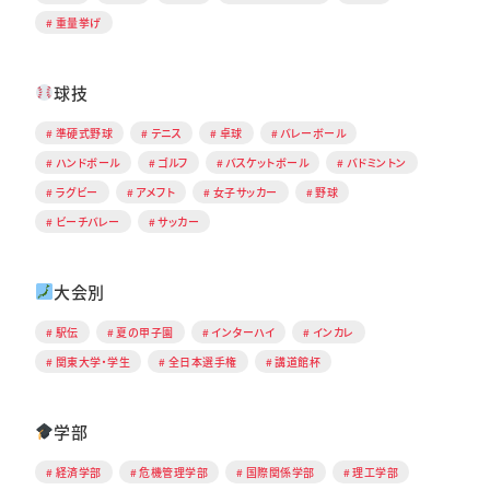
重量挙げ
球技
準硬式野球
テニス
卓球
バレーボール
ハンドボール
ゴルフ
バスケットボール
バドミントン
ラグビー
アメフト
女子サッカー
野球
ビーチバレー
サッカー
大会別
駅伝
夏の甲子園
インターハイ
インカレ
関東大学・学生
全日本選手権
講道館杯
学部
経済学部
危機管理学部
国際関係学部
理工学部