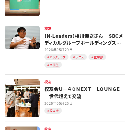
校友
【N-Leaders】相川佳之さん ―SBCメ
ディカルグループホールディングス
CEO
2026年05月29日
ピックアップ
テニス
医学部
卒業生
校友
校友会Ｕ―４０ＮＥＸＴ ＬＯＵＮＧＥ
世代超えて交流
2026年05月25日
校友会
校友