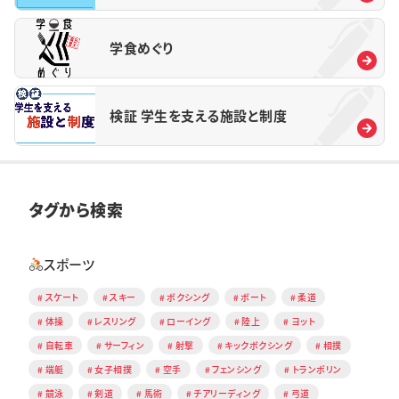
学食めぐり
検証 学生を支える施設と制度
タグから検索
スポーツ
スケート
スキー
ボクシング
ボート
柔道
体操
レスリング
ローイング
陸上
ヨット
自転車
サーフィン
射撃
キックボクシング
相撲
端艇
女子相撲
空手
フェンシング
トランポリン
競泳
剣道
馬術
チアリーディング
弓道