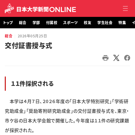
トップ
総合
学部
付属校
スポーツ
校友
学生社会
特集
イ
総合
2026年05月25日
トップ
交付証書授与式
総合
学部・大学院
１１件採択される
付属校
スポーツ
本学は４月７日、２0２６年度の「日本大学特別研究」「学術研
究助成金」「奨励寄附研究助成金」の交付証書授与式を、東京・
校友
市ケ谷の日本大学会館で開催した。今年度は１１件の研究課題
学生社会
が採択された。