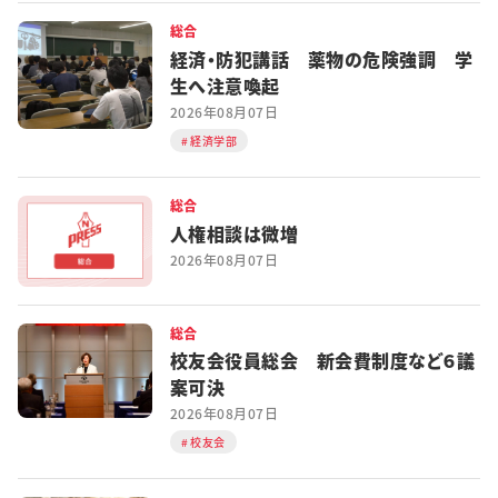
総合
経済・防犯講話 薬物の危険強調 学
生へ注意喚起
2026年08月07日
経済学部
総合
人権相談は微増
2026年08月07日
総合
校友会役員総会 新会費制度など６議
案可決
2026年08月07日
校友会