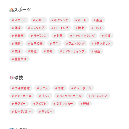
スポーツ
スケート
スキー
ボクシング
ボート
柔道
体操
レスリング
ローイング
陸上
ヨット
自転車
サーフィン
射撃
キックボクシング
相撲
端艇
女子相撲
空手
フェンシング
トランポリン
競泳
剣道
馬術
チアリーディング
弓道
重量挙げ
球技
準硬式野球
テニス
卓球
バレーボール
ハンドボール
ゴルフ
バスケットボール
バドミントン
ラグビー
アメフト
女子サッカー
野球
ビーチバレー
サッカー