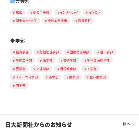
大会別
駅伝
夏の甲子園
インターハイ
インカレ
関東大学・学生
全日本選手権
講道館杯
学部
経済学部
危機管理学部
国際関係学部
理工学部
生産工学部
法学部
芸術学部
生物資源科学部
医学部
文理学部
通信教育部
工学部
スポーツ科学部
薬学部
歯学部
松戸歯学部
商学部
日大新聞社からのお知らせ
一覧へ