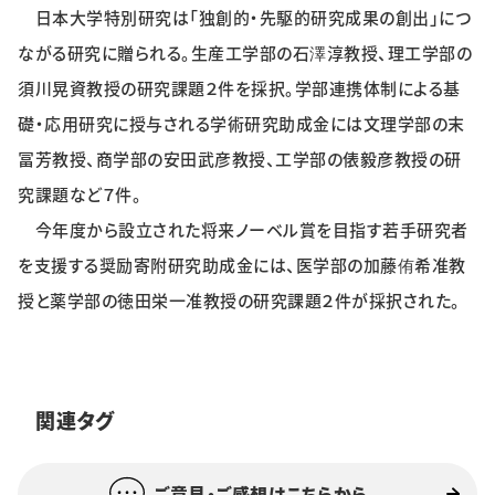
日本大学特別研究は「独創的・先駆的研究成果の創出」につ
特集・企画
ながる研究に贈られる。生産工学部の石澤淳教授、理工学部の
イベント
須川晃資教授の研究課題２件を採択。学部連携体制による基
礎・応用研究に授与される学術研究助成金には文理学部の末
冨芳教授、商学部の安田武彦教授、工学部の俵毅彦教授の研
購読
日大文芸賞
究課題など７件。
学生記者募集
お問い合わせ
今年度から設立された将来ノーベル賞を目指す若手研究者
を支援する奨励寄附研究助成金には、医学部の加藤侑希准教
授と薬学部の徳田栄一准教授の研究課題２件が採択された。
関連タグ
ご意見・ご感想はこちらから