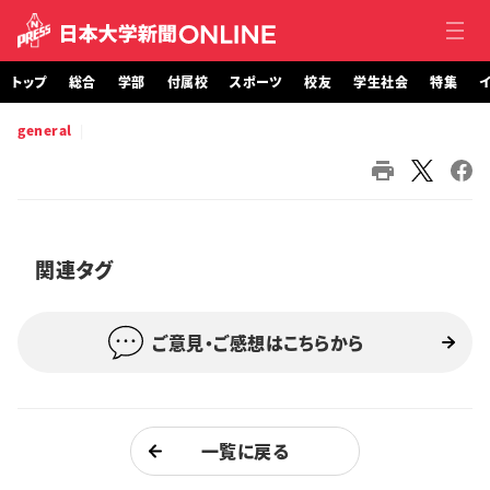
トップ
総合
学部
付属校
スポーツ
校友
学生社会
特集
イ
general
トップ
総合
学部・大学院
関連タグ
付属校
ご意見・ご感想はこちらから
スポーツ
校友
一覧に戻る
学生社会