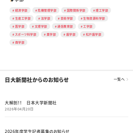
経済学部
危機管理学部
国際関係学部
理工学部
生産工学部
法学部
芸術学部
生物資源科学部
医学部
文理学部
通信教育部
工学部
スポーツ科学部
薬学部
歯学部
松戸歯学部
商学部
日大新聞社からのお知らせ
一覧へ
大解剖！！ 日本大学新聞社
2026年04月20日
2026年度学生記者募集のお知らせ