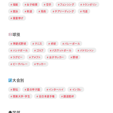
端艇
女子相撲
空手
フェンシング
トランポリン
競泳
剣道
馬術
チアリーディング
弓道
重量挙げ
球技
準硬式野球
テニス
卓球
バレーボール
ハンドボール
ゴルフ
バスケットボール
バドミントン
ラグビー
アメフト
女子サッカー
野球
ビーチバレー
サッカー
大会別
駅伝
夏の甲子園
インターハイ
インカレ
関東大学・学生
全日本選手権
講道館杯
学部