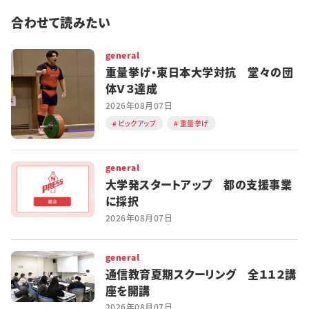
特集・企画
合わせて読みたい
イベント
general
重量挙げ・東日本大学対抗 堂々の団
体Ｖ３達成
購読
日大文芸賞
2026年08月07日
ピックアップ
重量挙げ
学生記者募集
お問い合わせ
general
大学発スタートアップ 都の支援事業
に採択
2026年08月07日
general
通信教育夏期スクーリング 全１１２講
座を開講
2026年08月07日