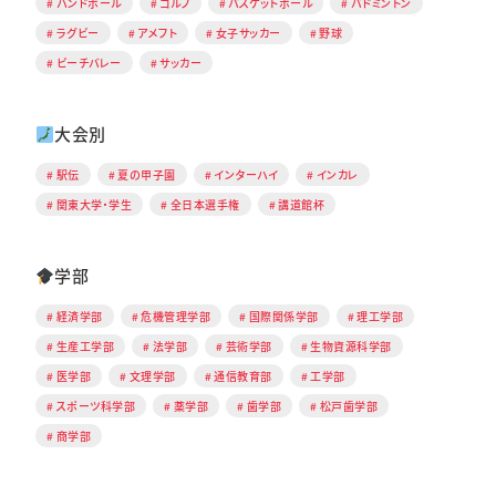
ハンドボール
ゴルフ
バスケットボール
バドミントン
ラグビー
アメフト
女子サッカー
野球
ビーチバレー
サッカー
大会別
駅伝
夏の甲子園
インターハイ
インカレ
関東大学・学生
全日本選手権
講道館杯
学部
経済学部
危機管理学部
国際関係学部
理工学部
生産工学部
法学部
芸術学部
生物資源科学部
医学部
文理学部
通信教育部
工学部
スポーツ科学部
薬学部
歯学部
松戸歯学部
商学部