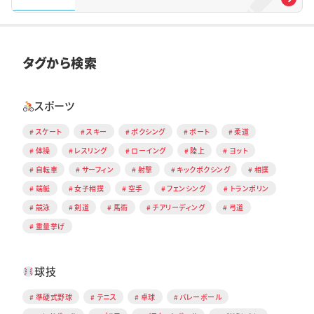
タグから検索
スポーツ
スケート
スキー
ボクシング
ボート
柔道
体操
レスリング
ローイング
陸上
ヨット
自転車
サーフィン
射撃
キックボクシング
相撲
端艇
女子相撲
空手
フェンシング
トランポリン
競泳
剣道
馬術
チアリーディング
弓道
重量挙げ
球技
準硬式野球
テニス
卓球
バレーボール