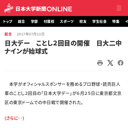
トップ
総合
学部
付属校
スポーツ
校友
学生社会
特集
イ
総合
2017年07月13日
トップ
日大デー ことし２回目の開催 日大二中
ナインが始球式
総合
学部・大学院
付属校
本学がオフィシャルスポンサーを務めるプロ野球・読売巨人
スポーツ
軍のことし２回目の「日本大学デー」が６月２５日に東京都文京
区の東京ドームでの中日戦で開催された。
校友
(さらに…)
学生社会