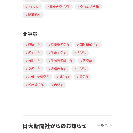
インカレ
関東大学・学生
全日本選手権
講道館杯
学部
経済学部
危機管理学部
国際関係学部
理工学部
生産工学部
法学部
芸術学部
生物資源科学部
医学部
文理学部
通信教育部
工学部
スポーツ科学部
薬学部
歯学部
松戸歯学部
商学部
日大新聞社からのお知らせ
一覧へ