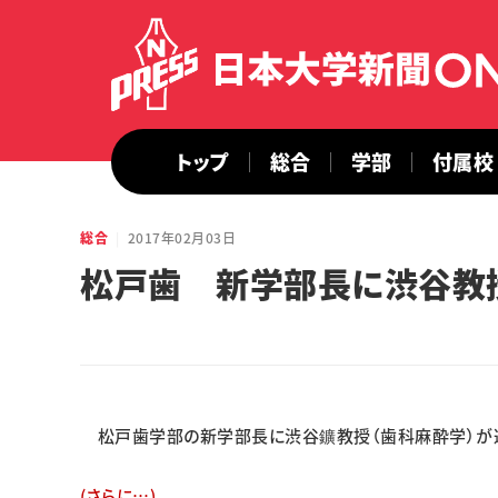
トップ
総合
学部
付属校
総合
2017年02月03日
松戸歯 新学部長に渋谷教
松戸歯学部の新学部長に渋谷鑛教授（歯科麻酔学）が選
(さらに…)