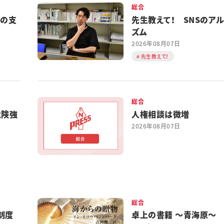
総合
都の支
先生教えて！ SNSのア
ズム
2026年08月07日
先生教えて！
総合
危険強
人権相談は微増
2026年08月07日
総合
制度
卓上の書籍 ～青海原～