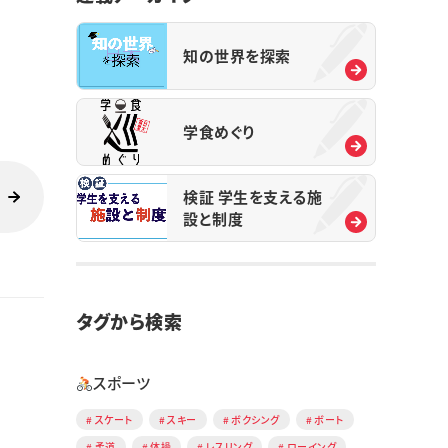
知の世界を探索
学食めぐり
検証 学生を支える施
設と制度
タグから検索
スポーツ
スケート
スキー
ボクシング
ボート
柔道
体操
レスリング
ローイング