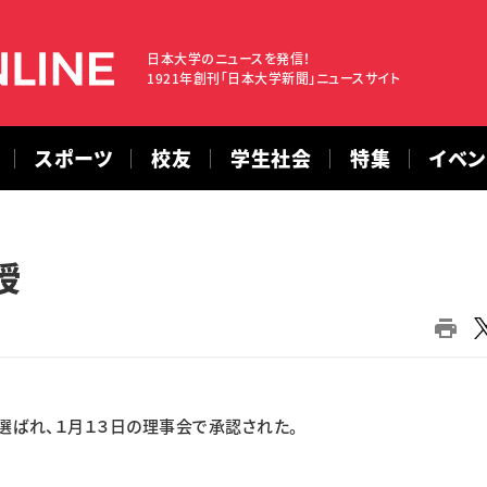
日本大学のニュースを発信！
1921年創刊「日本大学新聞」ニュースサイト
スポーツ
校友
学生社会
特集
イベ
授
ばれ、１月１３日の理事会で承認された。