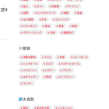
陸上
ヨット
自転車
サーフィン
ルゴリ
射撃
キックボクシング
相撲
端艇
女子相撲
空手
フェンシング
トランポリン
競泳
剣道
馬術
チアリーディング
弓道
重量挙げ
球技
準硬式野球
テニス
卓球
バレーボール
ハンドボール
ゴルフ
バスケットボール
バドミントン
ラグビー
アメフト
女子サッカー
野球
ビーチバレー
サッカー
大会別
駅伝
夏の甲子園
インターハイ