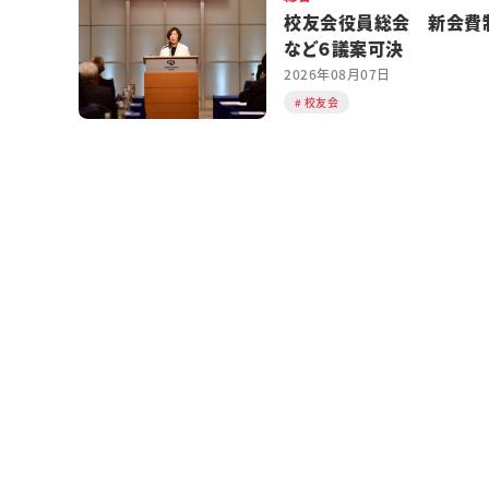
校友会役員総会 新会費
など６議案可決
2026年08月07日
校友会