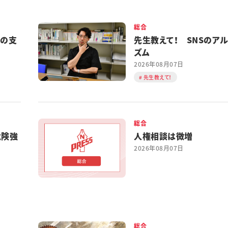
総合
都の支
先生教えて！ SNSのア
ズム
2026年08月07日
先生教えて！
総合
危険強
人権相談は微増
2026年08月07日
総合