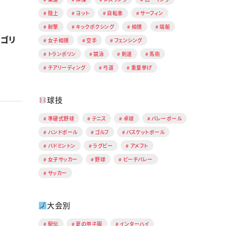
陸上
ヨット
自転車
サーフィン
射撃
キックボクシング
相撲
端艇
ルゴリ
女子相撲
空手
フェンシング
トランポリン
競泳
剣道
馬術
チアリーディング
弓道
重量挙げ
球技
準硬式野球
テニス
卓球
バレーボール
ハンドボール
ゴルフ
バスケットボール
バドミントン
ラグビー
アメフト
女子サッカー
野球
ビーチバレー
サッカー
大会別
駅伝
夏の甲子園
インターハイ