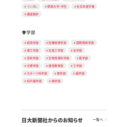
インカレ
関東大学・学生
全日本選手権
講道館杯
学部
経済学部
危機管理学部
国際関係学部
理工学部
生産工学部
法学部
芸術学部
生物資源科学部
医学部
文理学部
通信教育部
工学部
スポーツ科学部
薬学部
歯学部
松戸歯学部
商学部
日大新聞社からのお知らせ
一覧へ