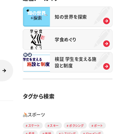
知の世界を探索
学食めぐり
検証 学生を支える施
設と制度
タグから検索
スポーツ
スケート
スキー
ボクシング
ボート
柔道
体操
レスリング
ローイング