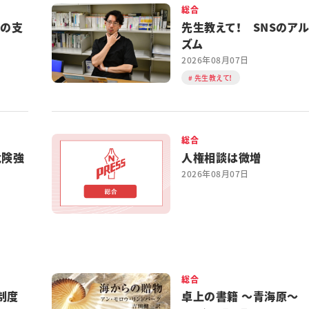
総合
都の支
先生教えて！ SNSのア
ズム
2026年08月07日
先生教えて！
総合
危険強
人権相談は微増
2026年08月07日
総合
制度
卓上の書籍 ～青海原～