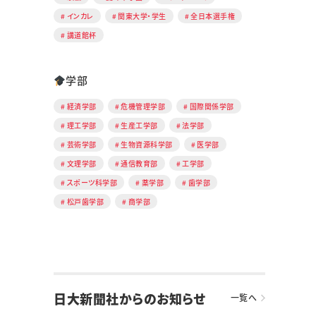
インカレ
関東大学・学生
全日本選手権
講道館杯
学部
経済学部
危機管理学部
国際関係学部
理工学部
生産工学部
法学部
芸術学部
生物資源科学部
医学部
文理学部
通信教育部
工学部
スポーツ科学部
薬学部
歯学部
松戸歯学部
商学部
日大新聞社からのお知らせ
一覧へ