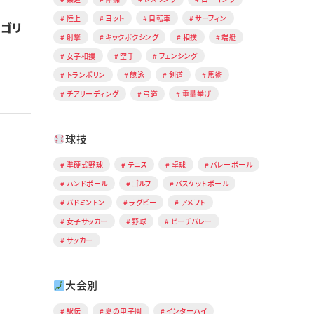
陸上
ヨット
自転車
サーフィン
ルゴリ
射撃
キックボクシング
相撲
端艇
女子相撲
空手
フェンシング
トランポリン
競泳
剣道
馬術
チアリーディング
弓道
重量挙げ
球技
準硬式野球
テニス
卓球
バレーボール
ハンドボール
ゴルフ
バスケットボール
バドミントン
ラグビー
アメフト
女子サッカー
野球
ビーチバレー
サッカー
大会別
駅伝
夏の甲子園
インターハイ