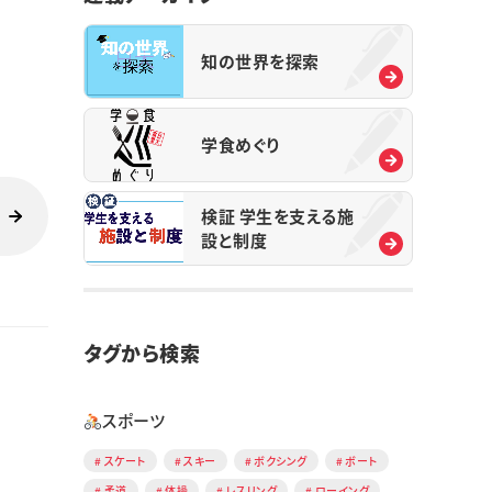
知の世界を探索
学食めぐり
検証 学生を支える施
設と制度
タグから検索
スポーツ
スケート
スキー
ボクシング
ボート
柔道
体操
レスリング
ローイング