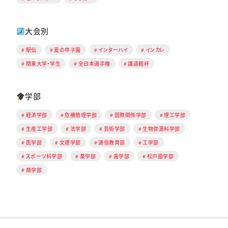
大会別
駅伝
夏の甲子園
インターハイ
インカレ
関東大学・学生
全日本選手権
講道館杯
学部
経済学部
危機管理学部
国際関係学部
理工学部
生産工学部
法学部
芸術学部
生物資源科学部
医学部
文理学部
通信教育部
工学部
スポーツ科学部
薬学部
歯学部
松戸歯学部
商学部