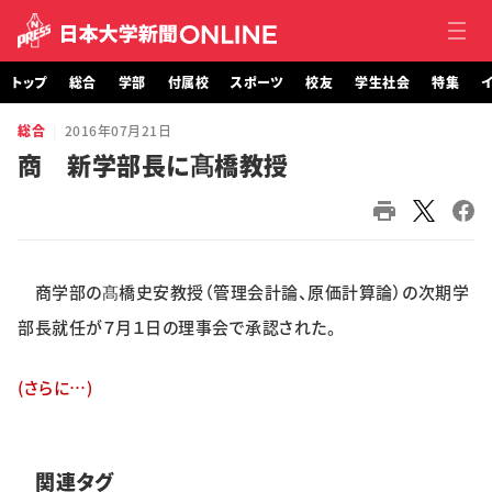
トップ
総合
学部
付属校
スポーツ
校友
学生社会
特集
イ
総合
2016年07月21日
トップ
商 新学部長に髙橋教授
総合
学部・大学院
商学部の髙橋史安教授（管理会計論、原価計算論）の次期学
付属校
部長就任が７月１日の理事会で承認された。
スポーツ
(さらに…)
校友
学生社会
関連タグ