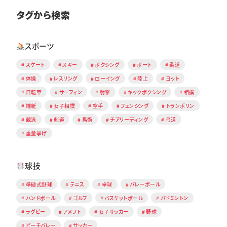
タグから検索
スポーツ
スケート
スキー
ボクシング
ボート
柔道
体操
レスリング
ローイング
陸上
ヨット
自転車
サーフィン
射撃
キックボクシング
相撲
端艇
女子相撲
空手
フェンシング
トランポリン
競泳
剣道
馬術
チアリーディング
弓道
重量挙げ
球技
準硬式野球
テニス
卓球
バレーボール
ハンドボール
ゴルフ
バスケットボール
バドミントン
ラグビー
アメフト
女子サッカー
野球
ビーチバレー
サッカー