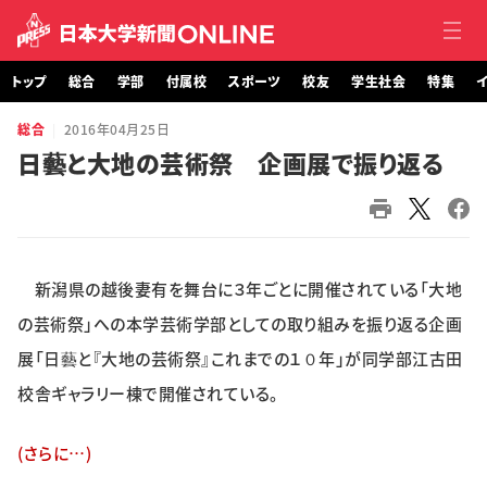
トップ
総合
学部
付属校
スポーツ
校友
学生社会
特集
イ
総合
2016年04月25日
トップ
日藝と大地の芸術祭 企画展で振り返る
総合
学部・大学院
新潟県の越後妻有を舞台に３年ごとに開催されている「大地
付属校
の芸術祭」への本学芸術学部としての取り組みを振り返る企画
スポーツ
展「日藝と『大地の芸術祭』これまでの１０年」が同学部江古田
校舎ギャラリー棟で開催されている。
校友
(さらに…)
学生社会