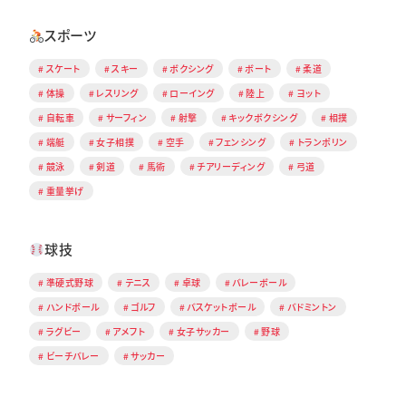
スポーツ
スケート
スキー
ボクシング
ボート
柔道
体操
レスリング
ローイング
陸上
ヨット
自転車
サーフィン
射撃
キックボクシング
相撲
端艇
女子相撲
空手
フェンシング
トランポリン
競泳
剣道
馬術
チアリーディング
弓道
重量挙げ
球技
準硬式野球
テニス
卓球
バレーボール
ハンドボール
ゴルフ
バスケットボール
バドミントン
ラグビー
アメフト
女子サッカー
野球
ビーチバレー
サッカー