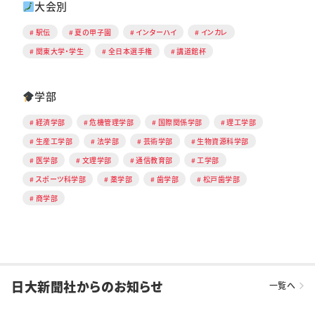
大会別
駅伝
夏の甲子園
インターハイ
インカレ
関東大学・学生
全日本選手権
講道館杯
学部
経済学部
危機管理学部
国際関係学部
理工学部
生産工学部
法学部
芸術学部
生物資源科学部
医学部
文理学部
通信教育部
工学部
スポーツ科学部
薬学部
歯学部
松戸歯学部
商学部
日大新聞社からのお知らせ
一覧へ