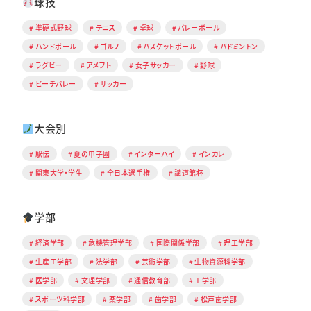
球技
準硬式野球
テニス
卓球
バレーボール
ハンドボール
ゴルフ
バスケットボール
バドミントン
ラグビー
アメフト
女子サッカー
野球
ビーチバレー
サッカー
大会別
駅伝
夏の甲子園
インターハイ
インカレ
関東大学・学生
全日本選手権
講道館杯
学部
経済学部
危機管理学部
国際関係学部
理工学部
生産工学部
法学部
芸術学部
生物資源科学部
医学部
文理学部
通信教育部
工学部
スポーツ科学部
薬学部
歯学部
松戸歯学部