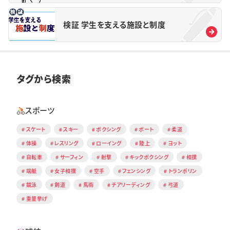
検証 学生を支える施設と制度
タグから検索
スポーツ
スケート
スキー
ボクシング
ボート
柔道
体操
レスリング
ローイング
陸上
ヨット
自転車
サーフィン
射撃
キックボクシング
相撲
端艇
女子相撲
空手
フェンシング
トランポリン
競泳
剣道
馬術
チアリーディング
弓道
重量挙げ