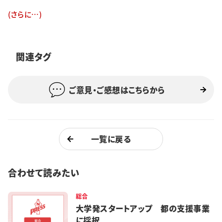
特集・企画
(さらに…)
イベント
関連タグ
購読
日大文芸賞
ご意見・ご感想はこちらから
学生記者募集
お問い合わせ
一覧に戻る
合わせて読みたい
総合
大学発スタートアップ 都の支援事業
に採択