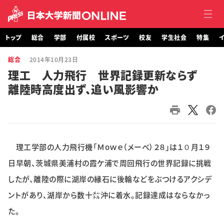
トップ
総合
学部
付属校
スポーツ
校友
学生社会
特集
イ
総合
2014年10月23日
トップ
理工 人力飛行 世界記録更新ならず
離陸時高度出ず、追い風影響か
総合
学部・大学院
付属校
理工学部の人力飛行機「Ｍoｗｅ（メーベ）２８」は１０月１９
スポーツ
日早朝、茨城県美浦村の霞ケ浦で周回飛行の世界記録に挑戦
したが、離陸の際に湖岸の縁石に後輪などをぶつけるアクシデ
校友
ントがあり、湖岸から数十㍍沖に着水。記録達成はならなかっ
た。
学生社会