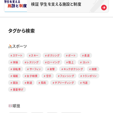
検証 学生を支える施設と制度
タグから検索
スポーツ
スケート
スキー
ボクシング
ボート
柔道
体操
レスリング
ローイング
陸上
ヨット
自転車
サーフィン
射撃
キックボクシング
相撲
端艇
女子相撲
空手
フェンシング
トランポリン
競泳
剣道
馬術
チアリーディング
弓道
重量挙げ
球技