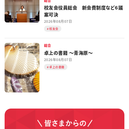
総合
校友会役員総会 新会費制度など６議
案可決
2026年08月07日
校友会
総合
卓上の書籍 ～青海原～
2026年08月07日
卓上の書籍