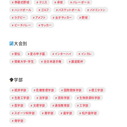
準硬式野球
テニス
卓球
バレーボール
ハンドボール
ゴルフ
バスケットボール
バドミントン
ラグビー
アメフト
女子サッカー
野球
ビーチバレー
サッカー
大会別
駅伝
夏の甲子園
インターハイ
インカレ
関東大学・学生
全日本選手権
講道館杯
学部
経済学部
危機管理学部
国際関係学部
理工学部
生産工学部
法学部
芸術学部
生物資源科学部
医学部
文理学部
通信教育部
工学部
スポーツ科学部
薬学部
歯学部
松戸歯学部
商学部