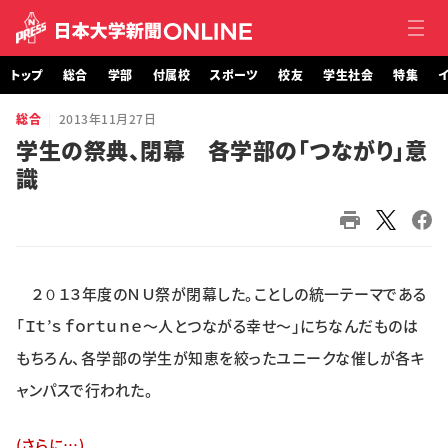
トップ
総合
学部
付属校
スポーツ
校友
学生社会
特集
イ
総合
2013年11月27日
トップ
学生の祭典、閉幕 各学部の「つながり」意
識
総合
学部・大学院
付属校
２０１３年度のＮＵ祭が閉幕した。ことしの統一テーマである
スポーツ
「Ｉｔ’ｓ ｆｏｒｔｕｎｅ～人とつながる幸せ～」にちなんだものは
もちろん、各学部の学生が知恵を絞ったユニークな催しが各キ
校友
ャンパスで行われた。
学生社会
(さらに…)