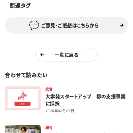
関連タグ
特集・企画
イベント
ご意見・ご感想はこちらから
購読
日大文芸賞
一覧に戻る
学生記者募集
お問い合わせ
合わせて読みたい
総合
大学発スタートアップ 都の支援事業
に採択
2026年08月07日
総合