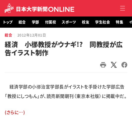
トップ
総合
学部
付属校
スポーツ
校友
学生社会
特集
イ
総合
2012年12月01日
トップ
経済 小梛教授がウナギ!? 同教授が広
告イラスト制作
総合
学部・大学院
付属校
経済学部の小梛治宣学部長がイラストを手掛けた学部広告
スポーツ
「教授にしつもん」が、読売新聞朝刊（東京本社版）に掲載中だ。
校友
(さらに…)
学生社会