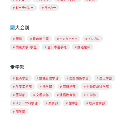
ビーチバレー
サッカー
大会別
駅伝
夏の甲子園
インターハイ
インカレ
関東大学・学生
全日本選手権
講道館杯
学部
経済学部
危機管理学部
国際関係学部
理工学部
生産工学部
法学部
芸術学部
生物資源科学部
医学部
文理学部
通信教育部
工学部
スポーツ科学部
薬学部
歯学部
松戸歯学部
商学部