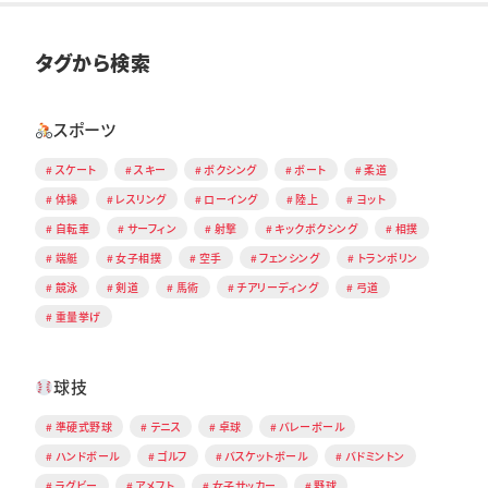
タグから検索
スポーツ
スケート
スキー
ボクシング
ボート
柔道
体操
レスリング
ローイング
陸上
ヨット
自転車
サーフィン
射撃
キックボクシング
相撲
端艇
女子相撲
空手
フェンシング
トランポリン
競泳
剣道
馬術
チアリーディング
弓道
重量挙げ
球技
準硬式野球
テニス
卓球
バレーボール
ハンドボール
ゴルフ
バスケットボール
バドミントン
ラグビー
アメフト
女子サッカー
野球