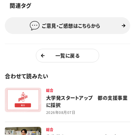
関連タグ
特集・企画
イベント
ご意見・ご感想はこちらから
購読
日大文芸賞
一覧に戻る
学生記者募集
お問い合わせ
合わせて読みたい
総合
大学発スタートアップ 都の支援事業
に採択
2026年08月07日
総合