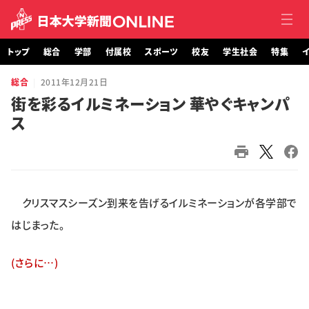
トップ
総合
学部
付属校
スポーツ
校友
学生社会
特集
イ
総合
2011年12月21日
トップ
街を彩るイルミネーション 華やぐキャンパ
ス
総合
学部・大学院
付属校
クリスマスシーズン到来を告げるイルミネーションが各学部で
スポーツ
はじまった。
校友
(さらに…)
学生社会