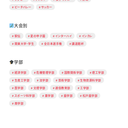
ビーチバレー
サッカー
大会別
駅伝
夏の甲子園
インターハイ
インカレ
関東大学・学生
全日本選手権
講道館杯
学部
経済学部
危機管理学部
国際関係学部
理工学部
生産工学部
法学部
芸術学部
生物資源科学部
医学部
文理学部
通信教育部
工学部
スポーツ科学部
薬学部
歯学部
松戸歯学部
商学部