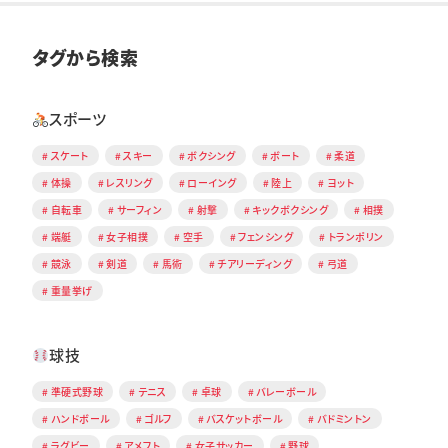
タグから検索
スポーツ
スケート
スキー
ボクシング
ボート
柔道
体操
レスリング
ローイング
陸上
ヨット
自転車
サーフィン
射撃
キックボクシング
相撲
端艇
女子相撲
空手
フェンシング
トランポリン
競泳
剣道
馬術
チアリーディング
弓道
重量挙げ
球技
準硬式野球
テニス
卓球
バレーボール
ハンドボール
ゴルフ
バスケットボール
バドミントン
ラグビー
アメフト
女子サッカー
野球