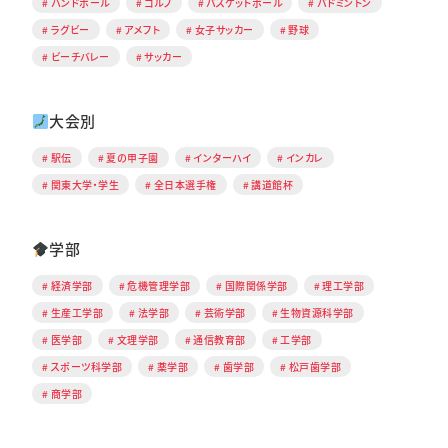
ハンドボール
ゴルフ
バスケットボール
バドミントン
ラグビー
アメフト
女子サッカー
野球
ビーチバレー
サッカー
大会別
駅伝
夏の甲子園
インターハイ
インカレ
関東大学・学生
全日本選手権
講道館杯
学部
経済学部
危機管理学部
国際関係学部
理工学部
生産工学部
法学部
芸術学部
生物資源科学部
医学部
文理学部
通信教育部
工学部
スポーツ科学部
薬学部
歯学部
松戸歯学部
商学部