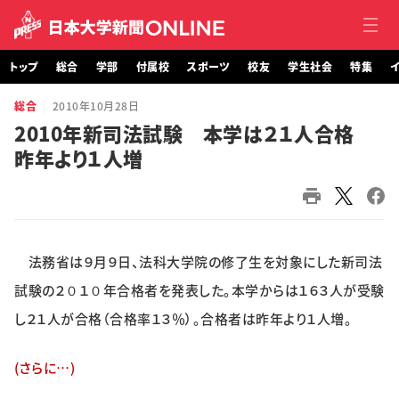
トップ
総合
学部
付属校
スポーツ
校友
学生社会
特集
イ
総合
2010年10月28日
トップ
2010年新司法試験 本学は２１人合格
昨年より１人増
総合
学部・大学院
付属校
法務省は９月９日、法科大学院の修了生を対象にした新司法
スポーツ
試験の２０１０年合格者を発表した。本学からは１６３人が受験
し２１人が合格（合格率１３％）。合格者は昨年より１人増。
校友
(さらに…)
学生社会