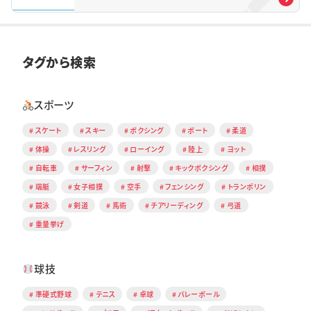
タグから検索
スポーツ
スケート
スキー
ボクシング
ボート
柔道
体操
レスリング
ローイング
陸上
ヨット
自転車
サーフィン
射撃
キックボクシング
相撲
端艇
女子相撲
空手
フェンシング
トランポリン
競泳
剣道
馬術
チアリーディング
弓道
重量挙げ
球技
準硬式野球
テニス
卓球
バレーボール