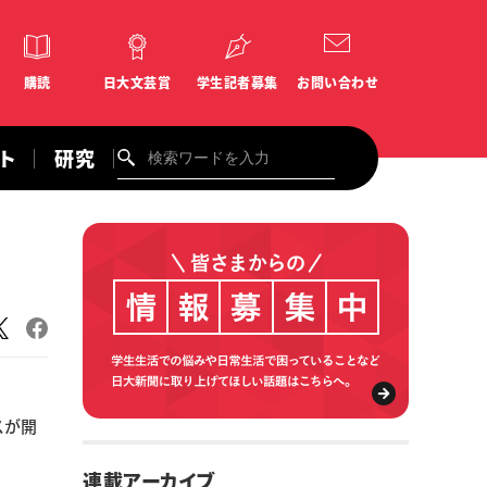
購読
日大文芸賞
学生記者募集
お問い合わせ
ント
研究
スが開
連載アーカイブ