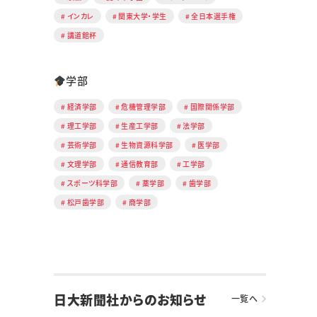
インカレ
関東大学・学生
全日本選手権
講道館杯
学部
経済学部
危機管理学部
国際関係学部
理工学部
生産工学部
法学部
芸術学部
生物資源科学部
医学部
文理学部
通信教育部
工学部
スポーツ科学部
薬学部
歯学部
松戸歯学部
商学部
日大新聞社からのお知らせ
一覧へ