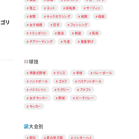
陸上
ヨット
自転車
サーフィン
射撃
キックボクシング
相撲
端艇
ルゴリ
女子相撲
空手
フェンシング
トランポリン
競泳
剣道
馬術
チアリーディング
弓道
重量挙げ
球技
準硬式野球
テニス
卓球
バレーボール
ハンドボール
ゴルフ
バスケットボール
バドミントン
ラグビー
アメフト
女子サッカー
野球
ビーチバレー
サッカー
大会別
駅伝
夏の甲子園
インターハイ