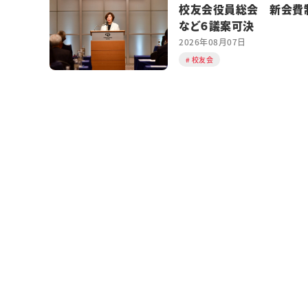
校友会役員総会 新会費
など６議案可決
2026年08月07日
校友会