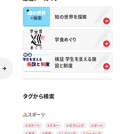
知の世界を探索
学食めぐり
検証 学生を支える施
設と制度
タグから検索
スポーツ
スケート
スキー
ボクシング
ボート
柔道
体操
レスリング
ローイング