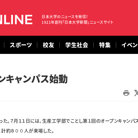
日本大学のニュースを発信！
1921年創刊「日本大学新聞」ニュースサイト
スポーツ
校友
学生社会
特集
イベ
ンキャンパス始動
た。７月１１日には、生産工学部でことし第１回のオープンキャンパ
、計約８００人が来場した。