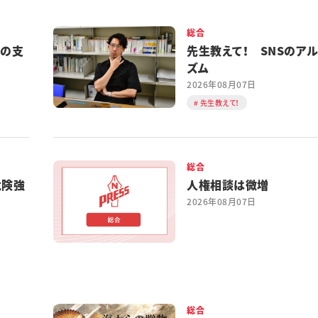
総合
都の支
先生教えて！ SNSのア
ズム
2026年08月07日
先生教えて！
総合
危険強
人権相談は微増
2026年08月07日
総合