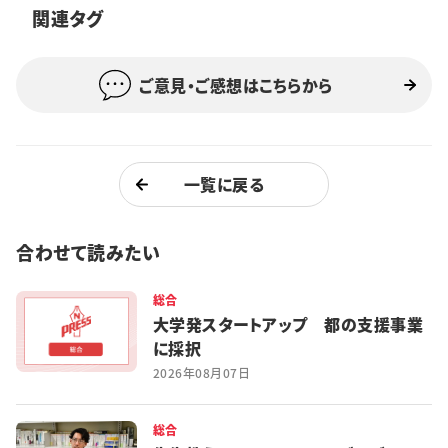
関連タグ
特集・企画
イベント
ご意見・ご感想はこちらから
購読
日大文芸賞
一覧に戻る
学生記者募集
お問い合わせ
合わせて読みたい
総合
大学発スタートアップ 都の支援事業
に採択
2026年08月07日
総合