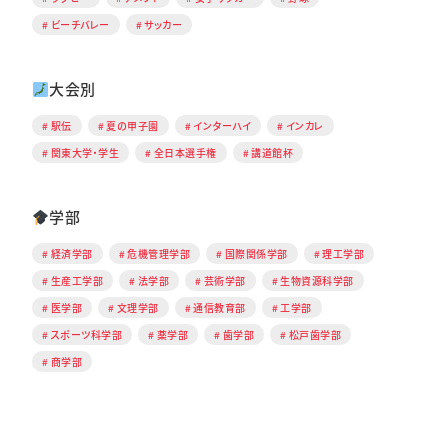
ビーチバレー
サッカー
大会別
駅伝
夏の甲子園
インターハイ
インカレ
関東大学・学生
全日本選手権
講道館杯
学部
経済学部
危機管理学部
国際関係学部
理工学部
生産工学部
法学部
芸術学部
生物資源科学部
医学部
文理学部
通信教育部
工学部
スポーツ科学部
薬学部
歯学部
松戸歯学部
商学部