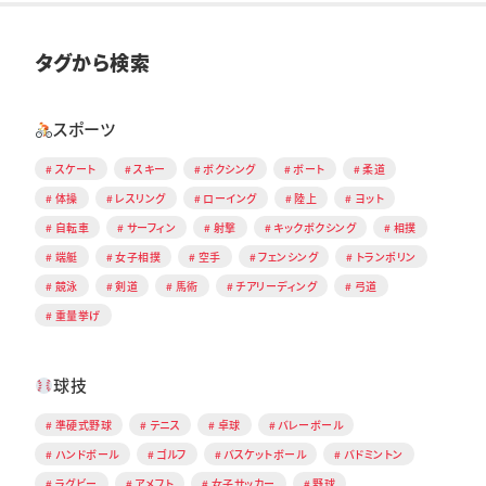
タグから検索
スポーツ
スケート
スキー
ボクシング
ボート
柔道
体操
レスリング
ローイング
陸上
ヨット
自転車
サーフィン
射撃
キックボクシング
相撲
端艇
女子相撲
空手
フェンシング
トランポリン
競泳
剣道
馬術
チアリーディング
弓道
重量挙げ
球技
準硬式野球
テニス
卓球
バレーボール
ハンドボール
ゴルフ
バスケットボール
バドミントン
ラグビー
アメフト
女子サッカー
野球