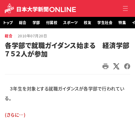
トップ
総合
学部
付属校
スポーツ
校友
学生社会
特集
イ
総合
2010年07月20日
トップ
各学部で就職ガイダンス始まる 経済学部
７５２人が参加
総合
学部・大学院
付属校
３年生を対象とする就職ガイダンスが各学部で行われてい
スポーツ
る。
校友
(さらに…)
学生社会