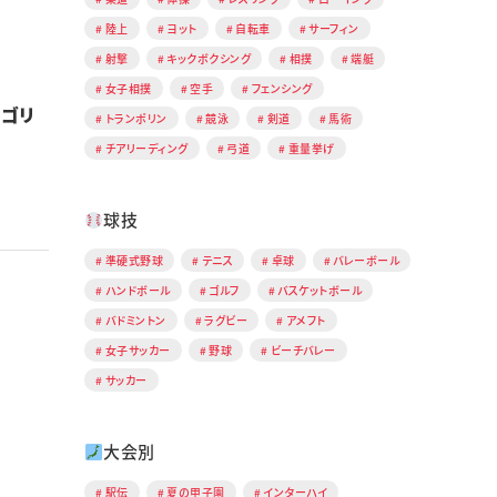
陸上
ヨット
自転車
サーフィン
射撃
キックボクシング
相撲
端艇
女子相撲
空手
フェンシング
ルゴリ
トランポリン
競泳
剣道
馬術
チアリーディング
弓道
重量挙げ
球技
準硬式野球
テニス
卓球
バレーボール
ハンドボール
ゴルフ
バスケットボール
バドミントン
ラグビー
アメフト
女子サッカー
野球
ビーチバレー
サッカー
大会別
駅伝
夏の甲子園
インターハイ