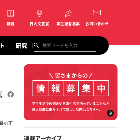
購読
日大文芸賞
学生記者募集
お問い合わせ
ント
研究
展示す
連載アーカイブ