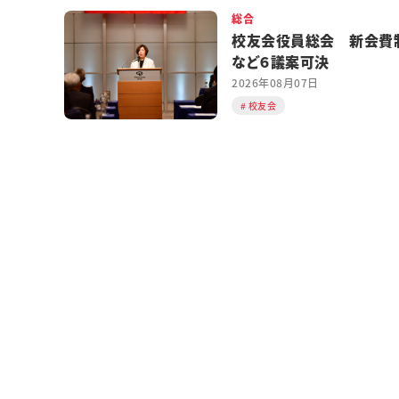
総合
校友会役員総会 新会費
など６議案可決
2026年08月07日
校友会