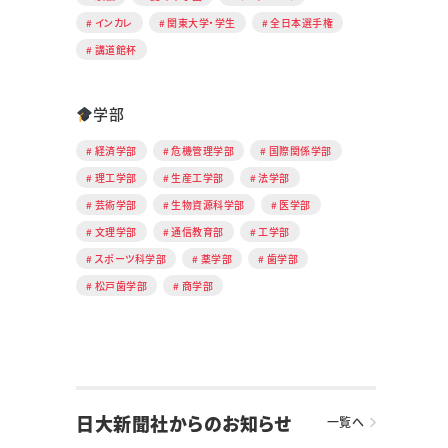
インカレ
関東大学・学生
全日本選手権
講道館杯
学部
経済学部
危機管理学部
国際関係学部
理工学部
生産工学部
法学部
芸術学部
生物資源科学部
医学部
文理学部
通信教育部
工学部
スポーツ科学部
薬学部
歯学部
松戸歯学部
商学部
日大新聞社からのお知らせ
一覧へ