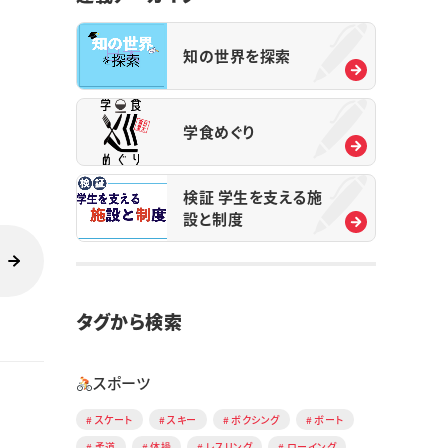
知の世界を探索
学食めぐり
検証 学生を支える施
設と制度
タグから検索
スポーツ
スケート
スキー
ボクシング
ボート
柔道
体操
レスリング
ローイング