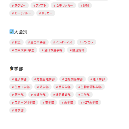
ラグビー
アメフト
女子サッカー
野球
ビーチバレー
サッカー
大会別
駅伝
夏の甲子園
インターハイ
インカレ
関東大学・学生
全日本選手権
講道館杯
学部
経済学部
危機管理学部
国際関係学部
理工学部
生産工学部
法学部
芸術学部
生物資源科学部
医学部
文理学部
通信教育部
工学部
スポーツ科学部
薬学部
歯学部
松戸歯学部
商学部