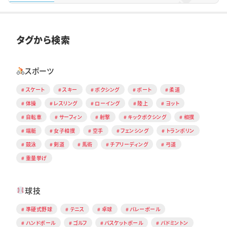
タグから検索
スポーツ
スケート
スキー
ボクシング
ボート
柔道
体操
レスリング
ローイング
陸上
ヨット
自転車
サーフィン
射撃
キックボクシング
相撲
端艇
女子相撲
空手
フェンシング
トランポリン
競泳
剣道
馬術
チアリーディング
弓道
重量挙げ
球技
準硬式野球
テニス
卓球
バレーボール
ハンドボール
ゴルフ
バスケットボール
バドミントン