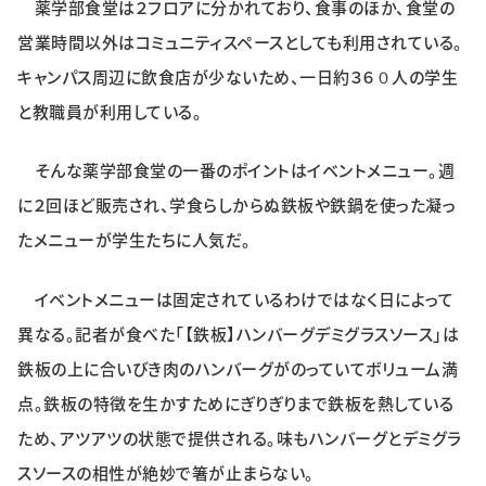
薬学部食堂は２フロアに分かれており、食事のほか、食堂の
特集・企画
営業時間以外はコミュニティスペースとしても利用されている。
キャンパス周辺に飲食店が少ないため、一日約３６０人の学生
イベント
と教職員が利用している。
購読
日大文芸賞
そんな薬学部食堂の一番のポイントはイベントメニュー。週
に２回ほど販売され、学食らしからぬ鉄板や鉄鍋を使った凝っ
学生記者募集
お問い合わせ
たメニューが学生たちに人気だ。
イベントメニューは固定されているわけではなく日によって
異なる。記者が食べた「【鉄板】ハンバーグデミグラスソース」は
鉄板の上に合いびき肉のハンバーグがのっていてボリューム満
点。鉄板の特徴を生かすためにぎりぎりまで鉄板を熱している
ため、アツアツの状態で提供される。味もハンバーグとデミグラ
スソースの相性が絶妙で箸が止まらない。