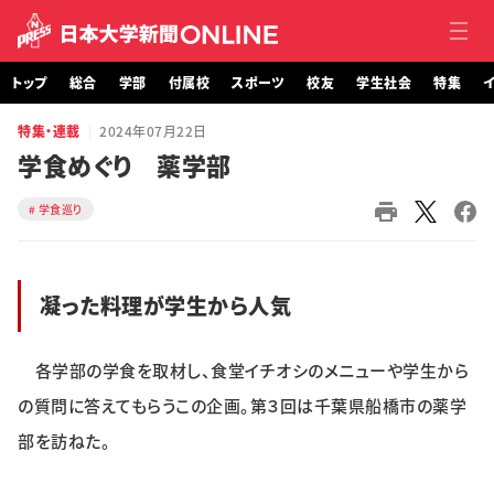
トップ
総合
学部
付属校
スポーツ
校友
学生社会
特集
イ
特集・連載
2024年07月22日
トップ
学食めぐり 薬学部
総合
学食巡り
学部・大学院
凝った料理が学生から人気
付属校
スポーツ
各学部の学食を取材し、食堂イチオシのメニューや学生から
の質問に答えてもらうこの企画。第３回は千葉県船橋市の薬学
校友
部を訪ねた。
学生社会