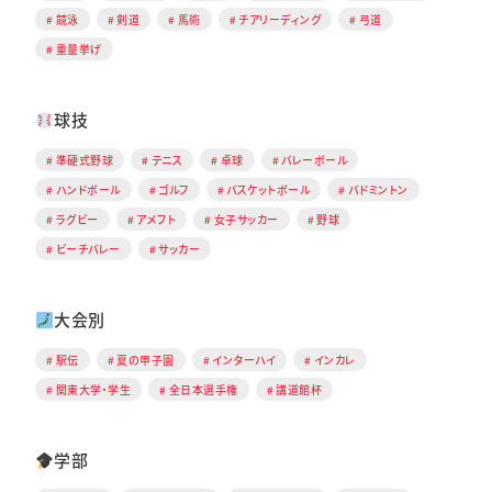
競泳
剣道
馬術
チアリーディング
弓道
重量挙げ
球技
準硬式野球
テニス
卓球
バレーボール
ハンドボール
ゴルフ
バスケットボール
バドミントン
ラグビー
アメフト
女子サッカー
野球
ビーチバレー
サッカー
大会別
駅伝
夏の甲子園
インターハイ
インカレ
関東大学・学生
全日本選手権
講道館杯
学部