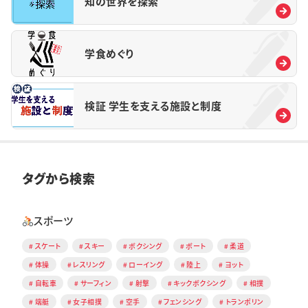
知の世界を探索
学食めぐり
検証 学生を支える施設と制度
タグから検索
スポーツ
スケート
スキー
ボクシング
ボート
柔道
体操
レスリング
ローイング
陸上
ヨット
自転車
サーフィン
射撃
キックボクシング
相撲
端艇
女子相撲
空手
フェンシング
トランポリン