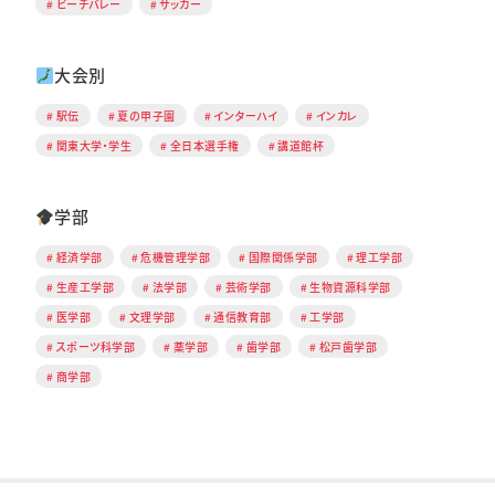
ビーチバレー
サッカー
大会別
駅伝
夏の甲子園
インターハイ
インカレ
関東大学・学生
全日本選手権
講道館杯
学部
経済学部
危機管理学部
国際関係学部
理工学部
生産工学部
法学部
芸術学部
生物資源科学部
医学部
文理学部
通信教育部
工学部
スポーツ科学部
薬学部
歯学部
松戸歯学部
商学部