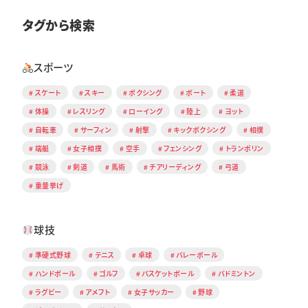
タグから検索
スポーツ
スケート
スキー
ボクシング
ボート
柔道
体操
レスリング
ローイング
陸上
ヨット
自転車
サーフィン
射撃
キックボクシング
相撲
端艇
女子相撲
空手
フェンシング
トランポリン
競泳
剣道
馬術
チアリーディング
弓道
重量挙げ
球技
準硬式野球
テニス
卓球
バレーボール
ハンドボール
ゴルフ
バスケットボール
バドミントン
ラグビー
アメフト
女子サッカー
野球