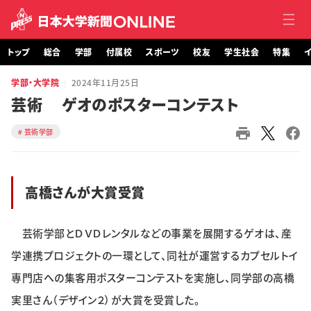
トップ
総合
学部
付属校
スポーツ
校友
学生社会
特集
イ
学部・大学院
2024年11月25日
トップ
芸術 ゲオのポスターコンテスト
総合
芸術学部
学部・大学院
高橋さんが大賞受賞
付属校
スポーツ
芸術学部とＤＶＤレンタルなどの事業を展開するゲオは、産
学連携プロジェクトの一環として、同社が運営するカプセルトイ
校友
専門店への集客用ポスターコンテストを実施し、同学部の高橋
学生社会
実里さん（デザイン２）が大賞を受賞した。