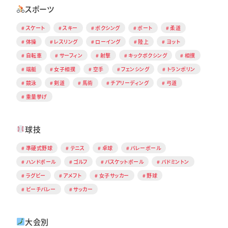
スポーツ
スケート
スキー
ボクシング
ボート
柔道
体操
レスリング
ローイング
陸上
ヨット
自転車
サーフィン
射撃
キックボクシング
相撲
端艇
女子相撲
空手
フェンシング
トランポリン
競泳
剣道
馬術
チアリーディング
弓道
重量挙げ
球技
準硬式野球
テニス
卓球
バレーボール
ハンドボール
ゴルフ
バスケットボール
バドミントン
ラグビー
アメフト
女子サッカー
野球
ビーチバレー
サッカー
大会別