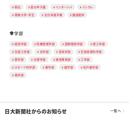
駅伝
夏の甲子園
インターハイ
インカレ
関東大学・学生
全日本選手権
講道館杯
学部
経済学部
危機管理学部
国際関係学部
理工学部
生産工学部
法学部
芸術学部
生物資源科学部
医学部
文理学部
通信教育部
工学部
スポーツ科学部
薬学部
歯学部
松戸歯学部
商学部
日大新聞社からのお知らせ
一覧へ