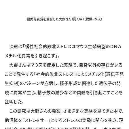
特集・企画
優秀発表賞を受賞した大野さん（真ん中）（提供=本人）
イベント
購読
日大文芸賞
演題は「慢性社会的敗北ストレスはマウス生殖細胞のＤＮＡ
メチル化異常を引き起こす」。
学生記者募集
お問い合わせ
大野さんはマウスを使用した実験で、自身以外の存在がいる
ことで発生する「社会的敗北ストレス」によりメチル化(遺伝子発
生抑制)のパターンが崩壊し、精子形成に関連した遺伝子の発
現に異常が生じ、精子数の減少などの問題を引き起こすことを
証明した。
この研究は大野さんの発案。さまざまな実験を見てきた中で、
他個体を「ストレッサー」とするストレスの実験に関心を抱き、現