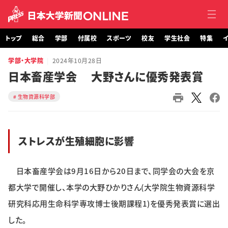
トップ
総合
学部
付属校
スポーツ
校友
学生社会
特集
イ
学部・大学院
2024年10月28日
トップ
日本畜産学会 大野さんに優秀発表賞
総合
生物資源科学部
学部・大学院
ストレスが生殖細胞に影響
付属校
スポーツ
日本畜産学会は9月16日から20日まで、同学会の大会を京
都大学で開催し、本学の大野ひかりさん(大学院生物資源科学
校友
研究科応用生命科学専攻博士後期課程1)を優秀発表賞に選出
学生社会
した。