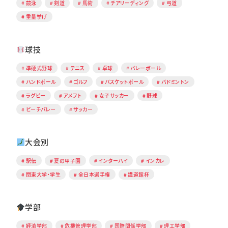
競泳
剣道
馬術
チアリーディング
弓道
重量挙げ
球技
準硬式野球
テニス
卓球
バレーボール
ハンドボール
ゴルフ
バスケットボール
バドミントン
ラグビー
アメフト
女子サッカー
野球
ビーチバレー
サッカー
大会別
駅伝
夏の甲子園
インターハイ
インカレ
関東大学・学生
全日本選手権
講道館杯
学部
経済学部
危機管理学部
国際関係学部
理工学部