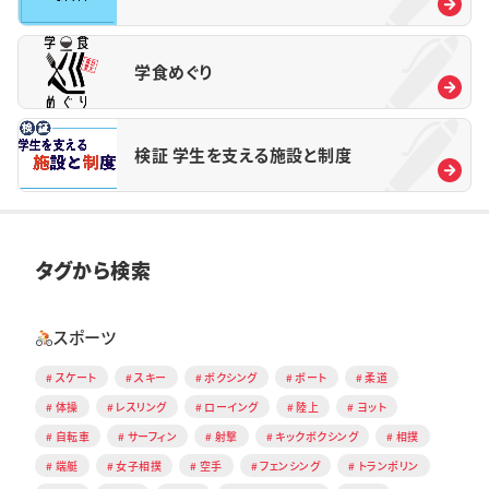
学食めぐり
検証 学生を支える施設と制度
タグから検索
スポーツ
スケート
スキー
ボクシング
ボート
柔道
体操
レスリング
ローイング
陸上
ヨット
自転車
サーフィン
射撃
キックボクシング
相撲
端艇
女子相撲
空手
フェンシング
トランポリン