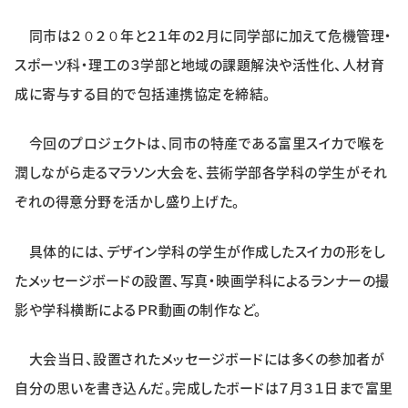
特集・企画
同市は２０２０年と２１年の２月に同学部に加えて危機管理・
スポーツ科・理工の３学部と地域の課題解決や活性化、人材育
イベント
成に寄与する目的で包括連携協定を締結。
購読
日大文芸賞
今回のプロジェクトは、同市の特産である富里スイカで喉を
潤しながら走るマラソン大会を、芸術学部各学科の学生がそれ
学生記者募集
お問い合わせ
ぞれの得意分野を活かし盛り上げた。
具体的には、デザイン学科の学生が作成したスイカの形をし
たメッセージボードの設置、写真・映画学科によるランナーの撮
影や学科横断によるＰＲ動画の制作など。
大会当日、設置されたメッセージボードには多くの参加者が
自分の思いを書き込んだ。完成したボードは７月３１日まで富里