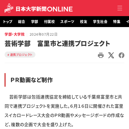
トップ
総合
学部
付属校
スポーツ
校友
学生社会
特集
イ
学部・大学院
2024年07月22日
トップ
芸術学部 富里市と連携プロジェクト
総合
連携プロジェクト
学部・大学院
ＰＲ動画など制作
付属校
スポーツ
芸術学部は包括連携協定を締結している千葉県富里市と共
同で連携プロジェクトを実施した。６月１６日に開催された富里
校友
スイカロードレース大会のＰＲ動画やメッセージボードの作成な
学生社会
ど、複数の企画で大会を盛り上げた。