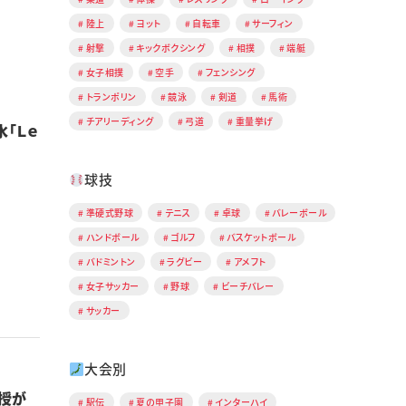
陸上
ヨット
自転車
サーフィン
射撃
キックボクシング
相撲
端艇
女子相撲
空手
フェンシング
トランポリン
競泳
剣道
馬術
チアリーディング
弓道
重量挙げ
「Ｌｅ
球技
準硬式野球
テニス
卓球
バレーボール
ハンドボール
ゴルフ
バスケットボール
バドミントン
ラグビー
アメフト
女子サッカー
野球
ビーチバレー
サッカー
大会別
授が
駅伝
夏の甲子園
インターハイ