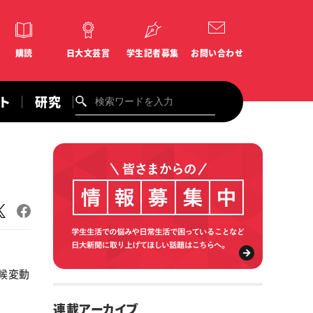
購読
日大文芸賞
学生記者募集
お問い合わせ
ント
研究
候変動
連載アーカイブ