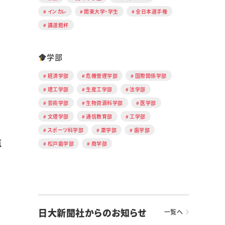
インカレ
関東大学・学生
全日本選手権
講道館杯
学部
経済学部
危機管理学部
国際関係学部
理工学部
生産工学部
法学部
芸術学部
生物資源科学部
医学部
文理学部
通信教育部
工学部
スポーツ科学部
薬学部
歯学部
点
松戸歯学部
商学部
日大新聞社からのお知らせ
一覧へ