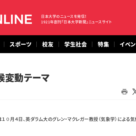
日本大学のニュースを発信！
1921年創刊「日本大学新聞」ニュースサイト
スポーツ
校友
学生社会
特集
イベ
候変動テーマ
１０月４日、英ダラム大のグレン・マクレガー教授（気象学）による気