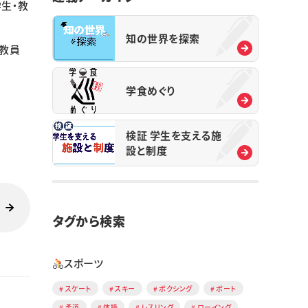
生・教
知の世界を探索
教員
学食めぐり
検証 学生を支える施
設と制度
タグから検索
スポーツ
スケート
スキー
ボクシング
ボート
柔道
体操
レスリング
ローイング