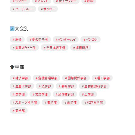
ラグビー
アメフト
女子サッカー
野球
ビーチバレー
サッカー
大会別
駅伝
夏の甲子園
インターハイ
インカレ
関東大学・学生
全日本選手権
講道館杯
学部
経済学部
危機管理学部
国際関係学部
理工学部
生産工学部
法学部
芸術学部
生物資源科学部
医学部
文理学部
通信教育部
工学部
スポーツ科学部
薬学部
歯学部
松戸歯学部
商学部