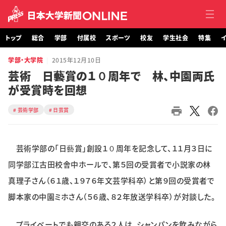
トップ
総合
学部
付属校
スポーツ
校友
学生社会
特集
イ
学部・大学院
2015年12月10日
トップ
芸術 日藝賞の１０周年で 林、中園両氏
が受賞時を回想
総合
芸術学部
日芸賞
学部・大学院
付属校
芸術学部の「日藝賞」創設１０周年を記念して、１１月３日に
スポーツ
同学部江古田校舎中ホールで、第５回の受賞者で小説家の林
真理子さん（６１歳、１９７６年文芸学科卒）と第９回の受賞者で
校友
脚本家の中園ミホさん（５６歳、８２年放送学科卒）が対談した。
学生社会
プライベートでも親交のある２人は、シャンパンを飲みながら