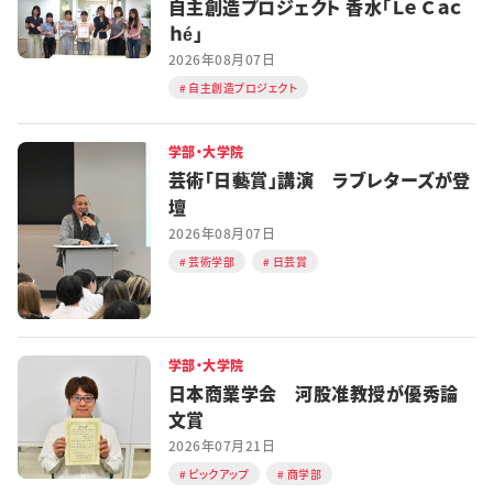
自主創造プロジェクト 香水「Ｌｅ Ｃａｃ
ｈé」
2026年08月07日
自主創造プロジェクト
学部・大学院
芸術「日藝賞」講演 ラブレターズが登
壇
2026年08月07日
芸術学部
日芸賞
学部・大学院
日本商業学会 河股准教授が優秀論
文賞
2026年07月21日
ピックアップ
商学部