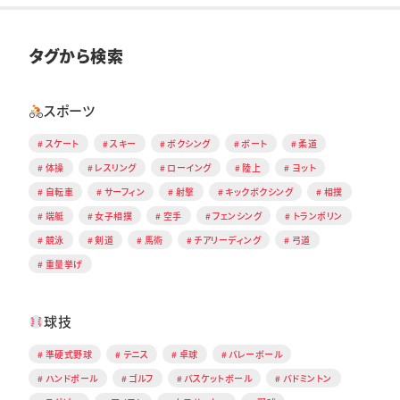
タグから検索
スポーツ
スケート
スキー
ボクシング
ボート
柔道
体操
レスリング
ローイング
陸上
ヨット
自転車
サーフィン
射撃
キックボクシング
相撲
端艇
女子相撲
空手
フェンシング
トランポリン
競泳
剣道
馬術
チアリーディング
弓道
重量挙げ
球技
準硬式野球
テニス
卓球
バレーボール
ハンドボール
ゴルフ
バスケットボール
バドミントン