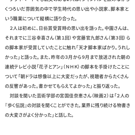
特集・企画
くつろいだ雰囲気の中で学生時代の思い出や小説家、脚本家と
いう職業について縦横に語り合った。
イベント
２人は初めに、日藝賞受賞時の思い出を語った。中園さんは、
それまでに三谷幸喜さん（第１回）や宮藤官九郎さん（第３回）ら
購読
日大文芸賞
の脚本家が受賞していたことに触れ「天才脚本家ばかり。うれし
かった」と語った。また、昨年の３月から９月まで放送された朝の
学生記者募集
お問い合わせ
連続テレビ小説「花子とアン」（ＮＨＫ）の脚本を手掛けたことに
ついて「朝ドラは想像以上に大変だったが、視聴者からたくさん
の反響があった。書かせてもらえてよかった」と振り返った。
対談を聞いた芸術学部の宮国佳奈恵さん（映画２）は「２人の
『歩く伝説』の対談を聞くことができた。業界に残り続ける物書き
の大変さがよく分かった」と話した。