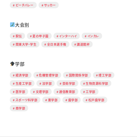
ビーチバレー
サッカー
大会別
駅伝
夏の甲子園
インターハイ
インカレ
関東大学・学生
全日本選手権
講道館杯
学部
経済学部
危機管理学部
国際関係学部
理工学部
生産工学部
法学部
芸術学部
生物資源科学部
医学部
文理学部
通信教育部
工学部
スポーツ科学部
薬学部
歯学部
松戸歯学部
商学部