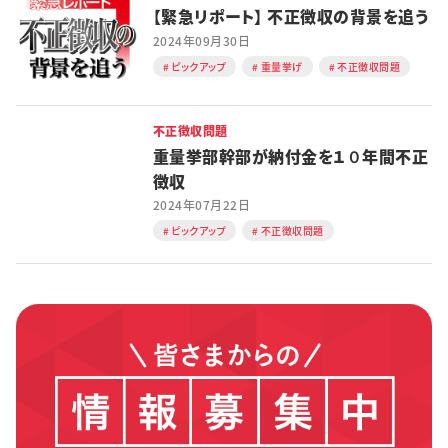
【緊急リポート】 不正徴収の背景を追う
特集・企画
2024年09月30日
ピックアップ
重量挙げ
不正徴収問題
イベント
不正徴収問題
購読
日大文芸賞
重量挙部幹部が納付金を１０年間不正
徴収
学生記者募集
お問い合わせ
2024年07月22日
ピックアップ
不正徴収問題