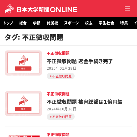
トップ
総合
学部
付属校
スポーツ
校友
学生社会
特集
イ
タグ: 不正徴収問題
トップ
不正徴収問題
総合
不正徴収問題 返金手続き完了
2025年01月29日
学部・大学院
不正徴収問題
付属校
不正徴収問題
スポーツ
不正徴収問題 被害総額は１億円超
2024年10月28日
校友
不正徴収問題
学生社会
不正徴収問題