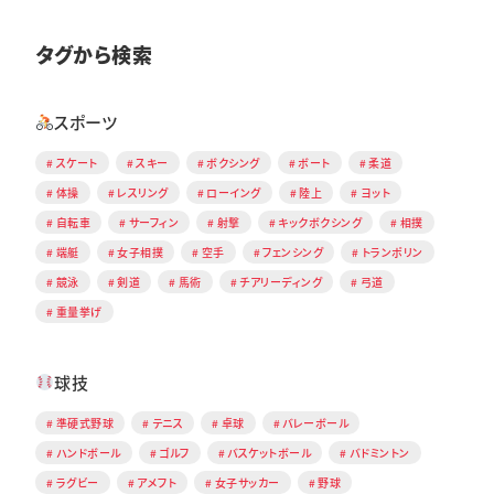
タグから検索
スポーツ
スケート
スキー
ボクシング
ボート
柔道
体操
レスリング
ローイング
陸上
ヨット
自転車
サーフィン
射撃
キックボクシング
相撲
端艇
女子相撲
空手
フェンシング
トランポリン
競泳
剣道
馬術
チアリーディング
弓道
重量挙げ
球技
準硬式野球
テニス
卓球
バレーボール
ハンドボール
ゴルフ
バスケットボール
バドミントン
ラグビー
アメフト
女子サッカー
野球