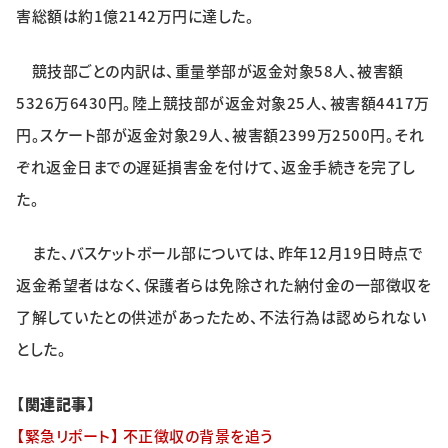
害総額は約1億2142万円に達した。
特集・企画
競技部ごとの内訳は、重量挙部が返金対象58人、被害額
イベント
5326万6430円。陸上競技部が返金対象25人、被害額4417万
円。スケート部が返金対象29人、被害額2399万2500円。それ
購読
日大文芸賞
ぞれ返金日までの遅延損害金を付けて、返金手続きを完了し
た。
学生記者募集
お問い合わせ
また、バスケットボール部については、昨年12月19日時点で
返金希望者はなく、保護者らは免除された納付金の一部徴収を
了解していたとの供述があったため、不法行為は認められない
とした。
【関連記事】
【緊急リポート】 不正徴収の背景を追う