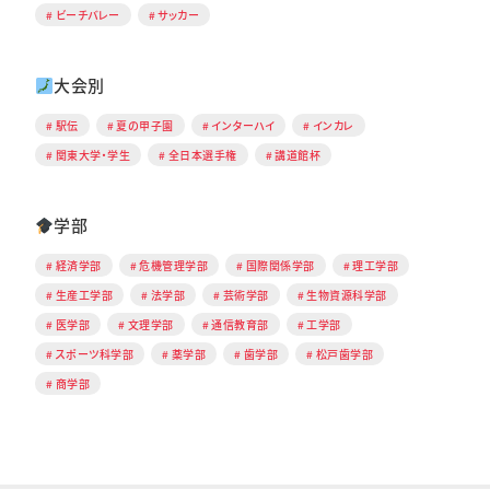
ビーチバレー
サッカー
大会別
駅伝
夏の甲子園
インターハイ
インカレ
関東大学・学生
全日本選手権
講道館杯
学部
経済学部
危機管理学部
国際関係学部
理工学部
生産工学部
法学部
芸術学部
生物資源科学部
医学部
文理学部
通信教育部
工学部
スポーツ科学部
薬学部
歯学部
松戸歯学部
商学部