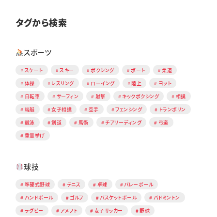
タグから検索
スポーツ
スケート
スキー
ボクシング
ボート
柔道
体操
レスリング
ローイング
陸上
ヨット
自転車
サーフィン
射撃
キックボクシング
相撲
端艇
女子相撲
空手
フェンシング
トランポリン
競泳
剣道
馬術
チアリーディング
弓道
重量挙げ
球技
準硬式野球
テニス
卓球
バレーボール
ハンドボール
ゴルフ
バスケットボール
バドミントン
ラグビー
アメフト
女子サッカー
野球