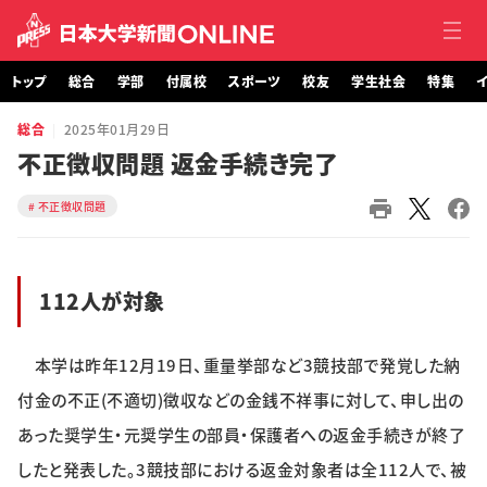
トップ
総合
学部
付属校
スポーツ
校友
学生社会
特集
イ
総合
2025年01月29日
トップ
不正徴収問題 返金手続き完了
総合
不正徴収問題
学部・大学院
112人が対象
付属校
スポーツ
本学は昨年12月19日、重量挙部など3競技部で発覚した納
付金の不正(不適切)徴収などの金銭不祥事に対して、申し出の
校友
あった奨学生・元奨学生の部員・保護者への返金手続きが終了
学生社会
したと発表した。3競技部における返金対象者は全112人で、被