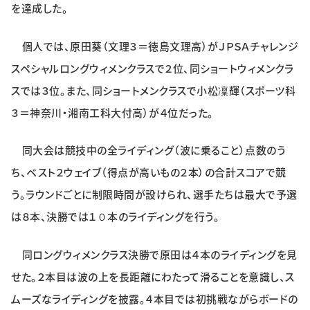
を達成した。
特集・企画
個人では、原田葵（文理３＝徳島文理高）がＪＰＳＡチャレンジ
イベント
スペシャルロングウィメンクラスで２位、同ショートウィメンクラ
スでは３位。また、同ショートメンクラスで小松凜輝（スポーツ科
購読
日大文芸賞
３＝神奈川・湘南工科大付高）が４位だった。
学生記者募集
お問い合わせ
同大会は競技中の全ライディング（波に乗ること）点数のう
ち、ベスト２ウェイブ（得点が高いもの２本）の合計スコアで競
う。ラウンドごとに制限時間が設けられ、選手たちは最大で予選
は８本、決勝では１０本のライディングを行う。
同ロングウィメンクラス決勝で原田は４本のライディングを見
せた。２本目は波の上を長距離にわたって滑ることを意識し、ス
ムーズなライディングを披露。４本目では初挑戦ながらボードの