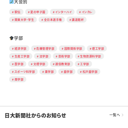
大会別
駅伝
夏の甲子園
インターハイ
インカレ
関東大学・学生
全日本選手権
講道館杯
学部
経済学部
危機管理学部
国際関係学部
理工学部
生産工学部
法学部
芸術学部
生物資源科学部
医学部
文理学部
通信教育部
工学部
スポーツ科学部
薬学部
歯学部
松戸歯学部
商学部
日大新聞社からのお知らせ
一覧へ