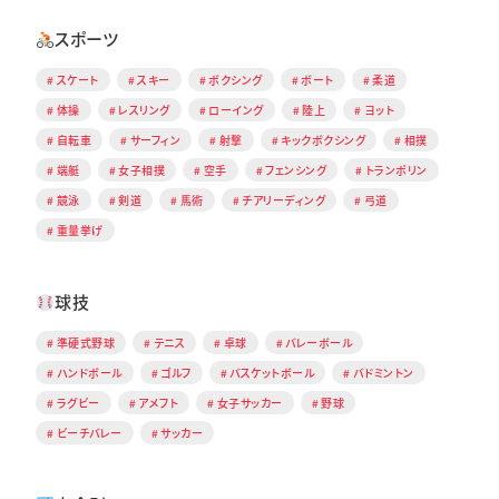
スポーツ
スケート
スキー
ボクシング
ボート
柔道
体操
レスリング
ローイング
陸上
ヨット
自転車
サーフィン
射撃
キックボクシング
相撲
端艇
女子相撲
空手
フェンシング
トランポリン
競泳
剣道
馬術
チアリーディング
弓道
重量挙げ
球技
準硬式野球
テニス
卓球
バレーボール
ハンドボール
ゴルフ
バスケットボール
バドミントン
ラグビー
アメフト
女子サッカー
野球
ビーチバレー
サッカー