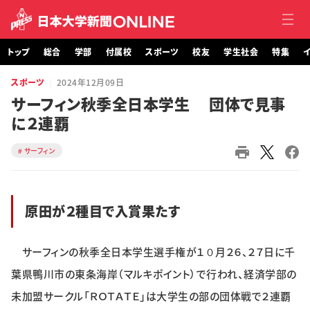
トップ
総合
学部
付属校
スポーツ
校友
学生社会
特集
イ
スポーツ
2024年12月09日
トップ
サーフィン秋季全日本学生 団体で見事
に２連覇
総合
サーフィン
学部・大学院
付属校
原田が２種目で入賞果たす
スポーツ
サーフィンの秋季全日本学生選手権が１０月２６、２７日に千
校友
葉県鴨川市の東条海岸（マルキポイント）で行われ、経済学部の
学生社会
未加盟サークル「ＲＯＴＡＴＥ」は大学生の部の団体戦で２連覇