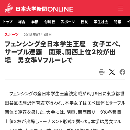
トップ
総合
学部
付属校
スポーツ
校友
学生社会
特集
イ
スポーツ
2018年07月05日
トップ
フェンシング全日本学生王座 女子エペ、
サーブル連覇 関東、関西上位２校が出
総合
場 男女準Ｖフルーレで
学部・大学院
付属校
フェンシングの全日本学生王座決定戦が６月９日に東京都世
スポーツ
田谷区の駒沢体育館で行われ、本学女子はエペ団体とサーブル
校友
団体で連覇を果した。大会には、関東、関西両リーグの各種目
上位２校が出場しトーナメント形式で競った。本学は男女フル
学生社会