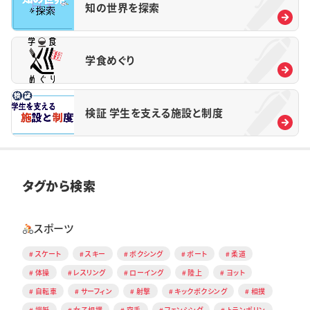
知の世界を探索
学食めぐり
検証 学生を支える施設と制度
タグから検索
スポーツ
スケート
スキー
ボクシング
ボート
柔道
体操
レスリング
ローイング
陸上
ヨット
自転車
サーフィン
射撃
キックボクシング
相撲
端艇
女子相撲
空手
フェンシング
トランポリン