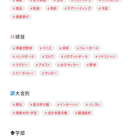
競泳
剣道
馬術
チアリーディング
弓道
重量挙げ
球技
準硬式野球
テニス
卓球
バレーボール
ハンドボール
ゴルフ
バスケットボール
バドミントン
ラグビー
アメフト
女子サッカー
野球
ビーチバレー
サッカー
大会別
駅伝
夏の甲子園
インターハイ
インカレ
関東大学・学生
全日本選手権
講道館杯
学部