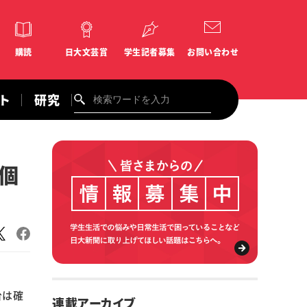
購読
日大文芸賞
学生記者募集
お問い合わせ
ント
研究
個
台は確
連載アーカイブ