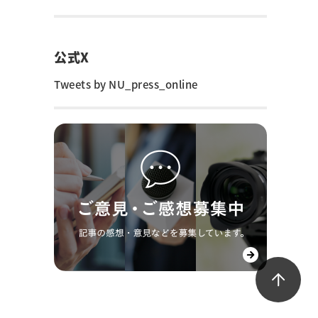
公式X
Tweets by NU_press_online