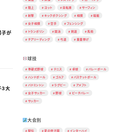
陸上
ヨット
自転車
サーフィン
射撃
キックボクシング
相撲
端艇
女子相撲
空手
フェンシング
男子が
トランポリン
競泳
剣道
馬術
チアリーディング
弓道
重量挙げ
球技
準硬式野球
テニス
卓球
バレーボール
ハンドボール
ゴルフ
バスケットボール
バドミントン
ラグビー
アメフト
子３大
女子サッカー
野球
ビーチバレー
サッカー
大会別
駅伝
夏の甲子園
インターハイ