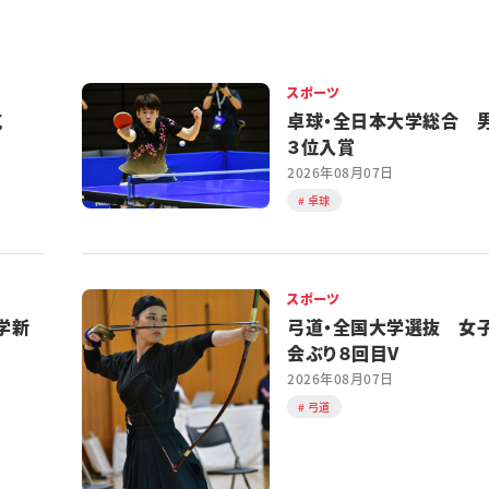
スポーツ
対抗
卓球・全日本大学総合 
３位入賞
2026年08月07日
卓球
スポーツ
学新
弓道・全国大学選抜 女
会ぶり８回目V
2026年08月07日
弓道