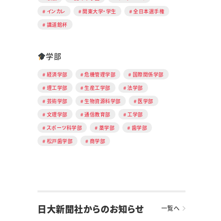
インカレ
関東大学・学生
全日本選手権
講道館杯
学部
経済学部
危機管理学部
国際関係学部
理工学部
生産工学部
法学部
芸術学部
生物資源科学部
医学部
文理学部
通信教育部
工学部
スポーツ科学部
薬学部
歯学部
松戸歯学部
商学部
日大新聞社からのお知らせ
一覧へ