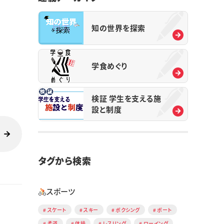
知の世界を探索
学食めぐり
検証 学生を支える施
設と制度
タグから検索
スポーツ
スケート
スキー
ボクシング
ボート
柔道
体操
レスリング
ローイング