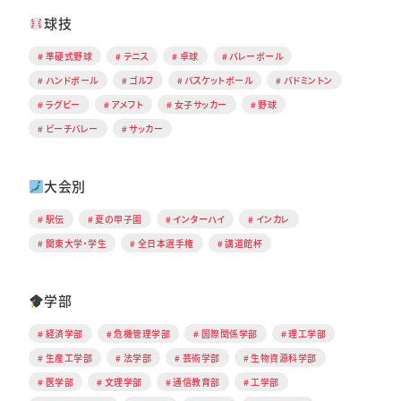
球技
準硬式野球
テニス
卓球
バレーボール
ハンドボール
ゴルフ
バスケットボール
バドミントン
ラグビー
アメフト
女子サッカー
野球
ビーチバレー
サッカー
大会別
駅伝
夏の甲子園
インターハイ
インカレ
関東大学・学生
全日本選手権
講道館杯
学部
経済学部
危機管理学部
国際関係学部
理工学部
生産工学部
法学部
芸術学部
生物資源科学部
医学部
文理学部
通信教育部
工学部