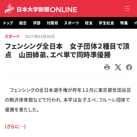
トップ
総合
学部
付属校
スポーツ
校友
学生社会
特集
イ
スポーツ
2017年02月04日
トップ
フェンシング全日本 女子団体２種目で頂
点 山田姉弟、エペ単で同時準優勝
総合
学部・大学院
付属校
フェンシングの全日本選手権が昨年１２月に東京都世田谷区
スポーツ
の駒沢体育館などで行われ、本学は女子エペ、フルーレ団体で
優勝を果たした。
校友
(さらに…)
学生社会