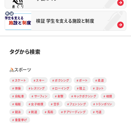
検証 学生を支える施設と制度
タグから検索
スポーツ
スケート
スキー
ボクシング
ボート
柔道
体操
レスリング
ローイング
陸上
ヨット
自転車
サーフィン
射撃
キックボクシング
相撲
端艇
女子相撲
空手
フェンシング
トランポリン
競泳
剣道
馬術
チアリーディング
弓道
重量挙げ