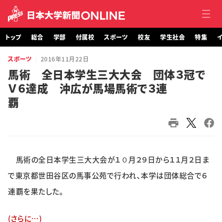
トップ
総合
学部
付属校
スポーツ
校友
学生社会
特集
イ
スポーツ
2016年11月22日
トップ
馬術 全日本学生三大大会 団体３冠で
Ｖ６達成 沖広が馬場馬術で３連
総合
覇
学部・大学院
付属校
馬術の全日本学生三大大会が１０月２９日から１１月２日ま
スポーツ
で東京都世田谷区の馬事公苑で行われ、本学は団体総合で６
校友
連覇を果たした。
学生社会
(さらに…)