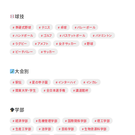
球技
準硬式野球
テニス
卓球
バレーボール
ハンドボール
ゴルフ
バスケットボール
バドミントン
ラグビー
アメフト
女子サッカー
野球
ビーチバレー
サッカー
大会別
駅伝
夏の甲子園
インターハイ
インカレ
関東大学・学生
全日本選手権
講道館杯
学部
経済学部
危機管理学部
国際関係学部
理工学部
生産工学部
法学部
芸術学部
生物資源科学部