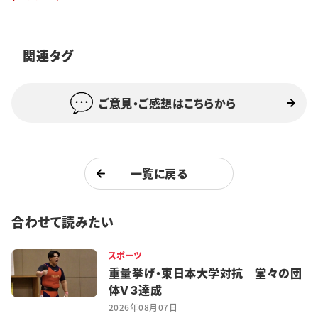
特集・企画
イベント
関連タグ
ご意見・ご感想はこちらから
購読
日大文芸賞
学生記者募集
お問い合わせ
一覧に戻る
合わせて読みたい
スポーツ
重量挙げ・東日本大学対抗 堂々の団
体Ｖ３達成
2026年08月07日