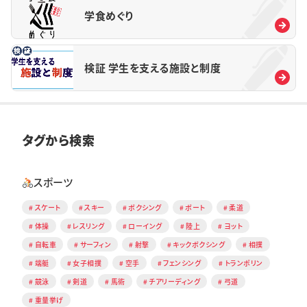
学食めぐり
検証 学生を支える施設と制度
タグから検索
スポーツ
スケート
スキー
ボクシング
ボート
柔道
体操
レスリング
ローイング
陸上
ヨット
自転車
サーフィン
射撃
キックボクシング
相撲
端艇
女子相撲
空手
フェンシング
トランポリン
競泳
剣道
馬術
チアリーディング
弓道
重量挙げ