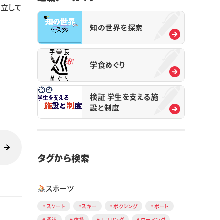
樹立して
知の世界を探索
学食めぐり
検証 学生を支える施
設と制度
タグから検索
スポーツ
スケート
スキー
ボクシング
ボート
柔道
体操
レスリング
ローイング