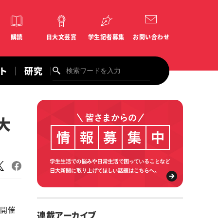
購読
日大文芸賞
学生記者募集
お問い合わせ
ント
研究
大
で開催
連載アーカイブ