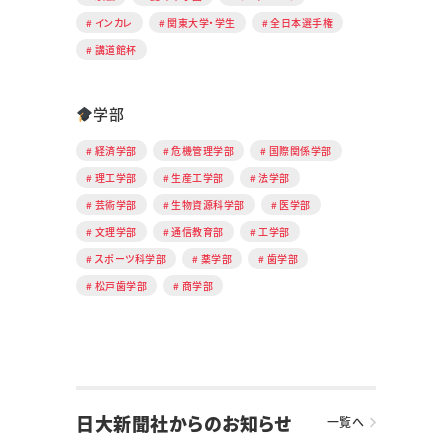
インカレ
関東大学・学生
全日本選手権
講道館杯
学部
経済学部
危機管理学部
国際関係学部
理工学部
生産工学部
法学部
芸術学部
生物資源科学部
医学部
文理学部
通信教育部
工学部
スポーツ科学部
薬学部
歯学部
松戸歯学部
商学部
日大新聞社からのお知らせ
一覧へ