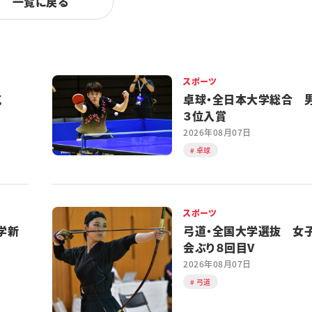
一覧に戻る
スポーツ
対抗
卓球・全日本大学総合 
３位入賞
2026年08月07日
卓球
スポーツ
学新
弓道・全国大学選抜 女
会ぶり８回目V
2026年08月07日
弓道