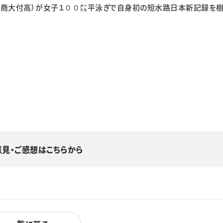
千葉商大付高）が女子１００㍍平泳ぎで自身初の短水路日本新記録を
意見・ご感想はこちらから