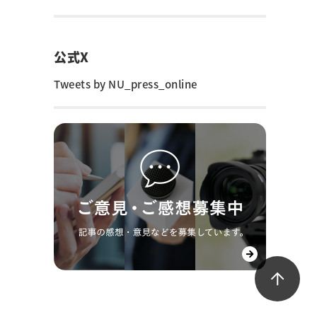
公式X
Tweets by NU_press_online