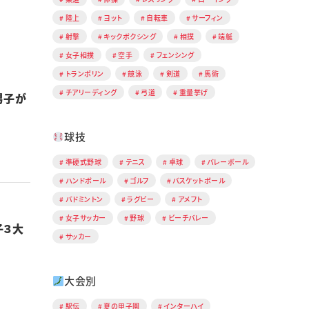
陸上
ヨット
自転車
サーフィン
射撃
キックボクシング
相撲
端艇
女子相撲
空手
フェンシング
トランポリン
競泳
剣道
馬術
チアリーディング
弓道
重量挙げ
男子が
球技
準硬式野球
テニス
卓球
バレーボール
ハンドボール
ゴルフ
バスケットボール
バドミントン
ラグビー
アメフト
女子サッカー
野球
ビーチバレー
子３大
サッカー
大会別
駅伝
夏の甲子園
インターハイ