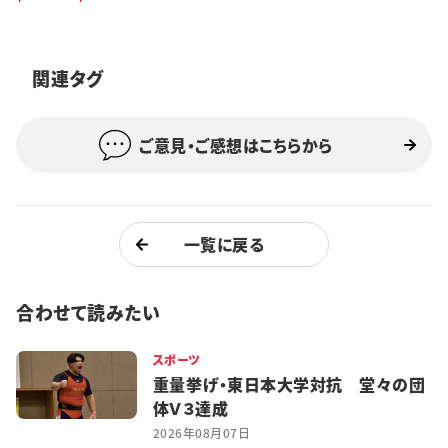
特集・企画
イベント
関連タグ
ご意見・ご感想はこちらから
購読
日大文芸賞
学生記者募集
お問い合わせ
一覧に戻る
合わせて読みたい
スポーツ
重量挙げ・東日本大学対抗 堂々の団
体Ｖ３達成
2026年08月07日