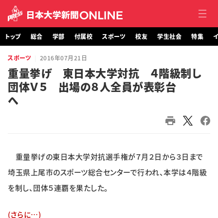
トップ
総合
学部
付属校
スポーツ
校友
学生社会
特集
イ
スポーツ
2016年07月21日
トップ
重量挙げ 東日本大学対抗 ４階級制し
団体Ｖ５ 出場の８人全員が表彰台
総合
へ
学部・大学院
付属校
重量挙げの東日本大学対抗選手権が７月２日から３日まで
スポーツ
埼玉県上尾市のスポーツ総合センターで行われ、本学は４階級
校友
を制し、団体５連覇を果たした。
学生社会
(さらに…)