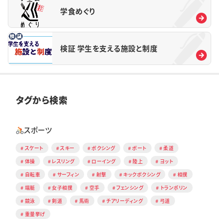
学食めぐり
検証 学生を支える施設と制度
タグから検索
スポーツ
スケート
スキー
ボクシング
ボート
柔道
体操
レスリング
ローイング
陸上
ヨット
自転車
サーフィン
射撃
キックボクシング
相撲
端艇
女子相撲
空手
フェンシング
トランポリン
競泳
剣道
馬術
チアリーディング
弓道
重量挙げ