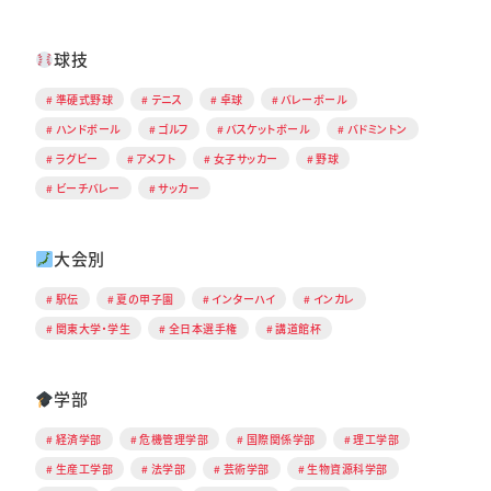
球技
準硬式野球
テニス
卓球
バレーボール
ハンドボール
ゴルフ
バスケットボール
バドミントン
ラグビー
アメフト
女子サッカー
野球
ビーチバレー
サッカー
大会別
駅伝
夏の甲子園
インターハイ
インカレ
関東大学・学生
全日本選手権
講道館杯
学部
経済学部
危機管理学部
国際関係学部
理工学部
生産工学部
法学部
芸術学部
生物資源科学部