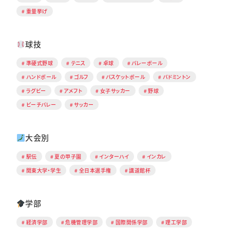
重量挙げ
球技
準硬式野球
テニス
卓球
バレーボール
ハンドボール
ゴルフ
バスケットボール
バドミントン
ラグビー
アメフト
女子サッカー
野球
ビーチバレー
サッカー
大会別
駅伝
夏の甲子園
インターハイ
インカレ
関東大学・学生
全日本選手権
講道館杯
学部
経済学部
危機管理学部
国際関係学部
理工学部