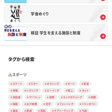
学食めぐり
検証 学生を支える施設と制度
タグから検索
スポーツ
スケート
スキー
ボクシング
ボート
柔道
体操
レスリング
ローイング
陸上
ヨット
自転車
サーフィン
射撃
キックボクシング
相撲
端艇
女子相撲
空手
フェンシング
トランポリン
競泳
剣道
馬術
チアリーディング
弓道