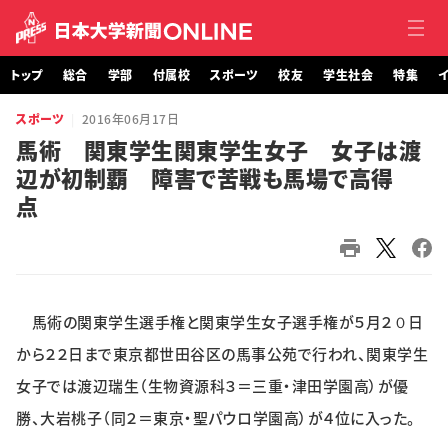
トップ
総合
学部
付属校
スポーツ
校友
学生社会
特集
イ
スポーツ
2016年06月17日
トップ
馬術 関東学生関東学生女子 女子は渡
辺が初制覇 障害で苦戦も馬場で高得
総合
点
学部・大学院
付属校
馬術の関東学生選手権と関東学生女子選手権が５月２０日
スポーツ
から２２日まで東京都世田谷区の馬事公苑で行われ、関東学生
校友
女子では渡辺瑞生（生物資源科３＝三重・津田学園高）が優
勝、大岩桃子（同２＝東京・聖パウロ学園高）が４位に入った。
学生社会