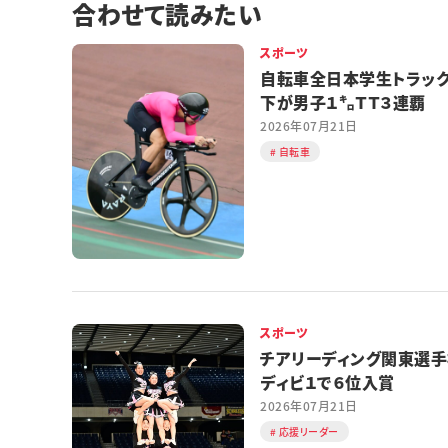
合わせて読みたい
スポーツ
自転車全日本学生トラッ
下が男子１㌔ＴＴ３連覇
2026年07月21日
自転車
スポーツ
チアリーディング関東選
ディビ１で６位入賞
2026年07月21日
応援リーダー