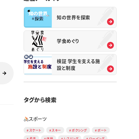
知の世界を探索
学食めぐり
検証 学生を支える施
設と制度
タグから検索
スポーツ
スケート
スキー
ボクシング
ボート
柔道
体操
レスリング
ローイング