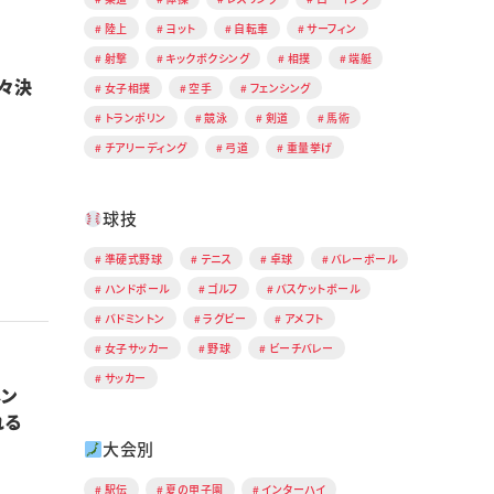
陸上
ヨット
自転車
サーフィン
射撃
キックボクシング
相撲
端艇
々決
女子相撲
空手
フェンシング
トランポリン
競泳
剣道
馬術
チアリーディング
弓道
重量挙げ
球技
準硬式野球
テニス
卓球
バレーボール
ハンドボール
ゴルフ
バスケットボール
バドミントン
ラグビー
アメフト
女子サッカー
野球
ビーチバレー
サッカー
メン
敗れる
大会別
駅伝
夏の甲子園
インターハイ