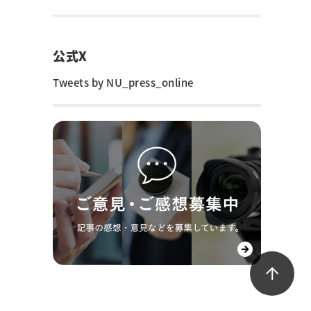
公式X
Tweets by NU_press_online