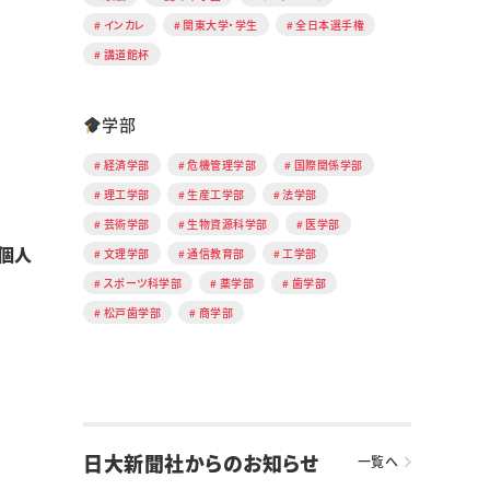
インカレ
関東大学・学生
全日本選手権
講道館杯
学部
経済学部
危機管理学部
国際関係学部
理工学部
生産工学部
法学部
芸術学部
生物資源科学部
医学部
個人
文理学部
通信教育部
工学部
スポーツ科学部
薬学部
歯学部
松戸歯学部
商学部
日大新聞社からのお知らせ
一覧へ