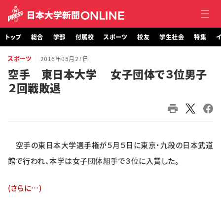
トップ
総合
学部
付属校
スポーツ
校友
学生社会
特集
イ
スポーツ
2016年05月27日
トップ
空手 東日本大学 女子団体で３位男子
２回戦敗退
総合
学部・大学院
付属校
空手の東日本大学選手権が５月５日に東京・九段の日本武道
スポーツ
館で行われ、本学は女子団体組手で３位に入賞した。
校友
(さらに…)
学生社会