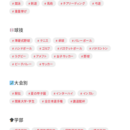
競泳
剣道
馬術
チアリーディング
弓道
重量挙げ
球技
準硬式野球
テニス
卓球
バレーボール
ハンドボール
ゴルフ
バスケットボール
バドミントン
ラグビー
アメフト
女子サッカー
野球
ビーチバレー
サッカー
大会別
駅伝
夏の甲子園
インターハイ
インカレ
関東大学・学生
全日本選手権
講道館杯
学部