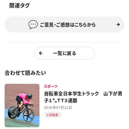
関連タグ
特集・企画
イベント
ご意見・ご感想はこちらから
購読
日大文芸賞
一覧に戻る
学生記者募集
お問い合わせ
合わせて読みたい
スポーツ
自転車全日本学生トラック 山下が男
子１㌔ＴＴ３連覇
2026年07月21日
自転車