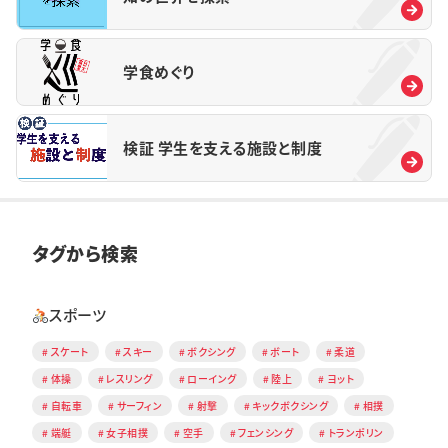
学食めぐり
検証 学生を支える施設と制度
タグから検索
スポーツ
スケート
スキー
ボクシング
ボート
柔道
体操
レスリング
ローイング
陸上
ヨット
自転車
サーフィン
射撃
キックボクシング
相撲
端艇
女子相撲
空手
フェンシング
トランポリン