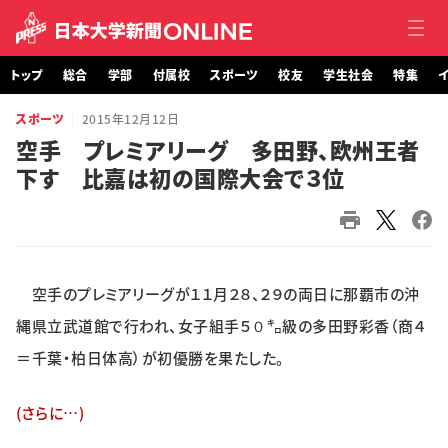
トップ
総合
学部
付属校
スポーツ
校友
学生社会
特集
イ
スポーツ
2015年12月12日
トップ
空手 プレミアリーグ 多田野、欧州王者
下す 比嘉は初の国際大会で３位
総合
学部・大学院
付属校
空手のプレミアリーグが１１月２８、２９の両日に那覇市の沖
スポーツ
縄県立武道館で行われ、女子組手５０㌔級の多田野彩香（商４
＝千葉・柏日体高）が初優勝を果たした。
校友
(さらに…)
学生社会