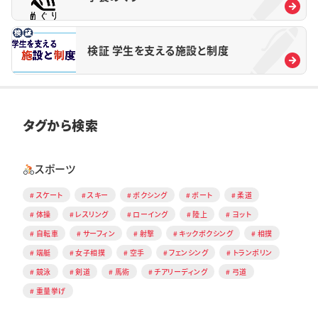
検証 学生を支える施設と制度
タグから検索
スポーツ
スケート
スキー
ボクシング
ボート
柔道
体操
レスリング
ローイング
陸上
ヨット
自転車
サーフィン
射撃
キックボクシング
相撲
端艇
女子相撲
空手
フェンシング
トランポリン
競泳
剣道
馬術
チアリーディング
弓道
重量挙げ