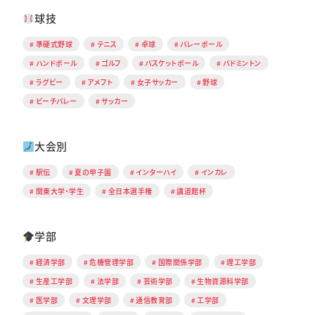
球技
準硬式野球
テニス
卓球
バレーボール
ハンドボール
ゴルフ
バスケットボール
バドミントン
ラグビー
アメフト
女子サッカー
野球
ビーチバレー
サッカー
大会別
駅伝
夏の甲子園
インターハイ
インカレ
関東大学・学生
全日本選手権
講道館杯
学部
経済学部
危機管理学部
国際関係学部
理工学部
生産工学部
法学部
芸術学部
生物資源科学部
医学部
文理学部
通信教育部
工学部