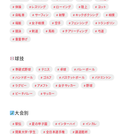
体操
レスリング
ローイング
陸上
ヨット
自転車
サーフィン
射撃
キックボクシング
相撲
端艇
女子相撲
空手
フェンシング
トランポリン
競泳
剣道
馬術
チアリーディング
弓道
重量挙げ
球技
準硬式野球
テニス
卓球
バレーボール
ハンドボール
ゴルフ
バスケットボール
バドミントン
ラグビー
アメフト
女子サッカー
野球
ビーチバレー
サッカー
大会別
駅伝
夏の甲子園
インターハイ
インカレ
関東大学・学生
全日本選手権
講道館杯