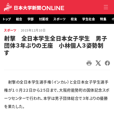
トップ
総合
学部
付属校
スポーツ
校友
学生社会
特集
イ
スポーツ
2015年12月10日
トップ
射撃 全日本学生全日本女子学生 男子
団体３年ぶりの王座 小林個人３姿勢制
総合
す
学部・大学院
付属校
射撃の全日本学生選手権（インカレ）と全日本女子学生選手
スポーツ
権が１０月２２日から２５日まで、大阪府能勢町の国体記念スポ
校友
ーツセンターで行われ、本学は男子団体総合で３年ぶりの優勝
を果たした。
学生社会