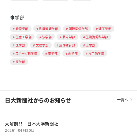
学部
経済学部
危機管理学部
国際関係学部
理工学部
生産工学部
法学部
芸術学部
生物資源科学部
医学部
文理学部
通信教育部
工学部
スポーツ科学部
薬学部
歯学部
松戸歯学部
商学部
日大新聞社からのお知らせ
一覧へ
大解剖！！ 日本大学新聞社
2026年04月20日