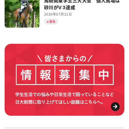
馬術関東学生三大大会 個人馬場は
砂川がＶ３達成
2026年07月21日
馬術