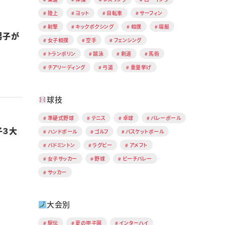
陸上
ヨット
自転車
サーフィン
射撃
キックボクシング
相撲
端艇
男子が
女子相撲
空手
フェンシング
トランポリン
競泳
剣道
馬術
チアリーディング
弓道
重量挙げ
球技
準硬式野球
テニス
卓球
バレーボール
子３大
ハンドボール
ゴルフ
バスケットボール
バドミントン
ラグビー
アメフト
女子サッカー
野球
ビーチバレー
サッカー
大会別
駅伝
夏の甲子園
インターハイ