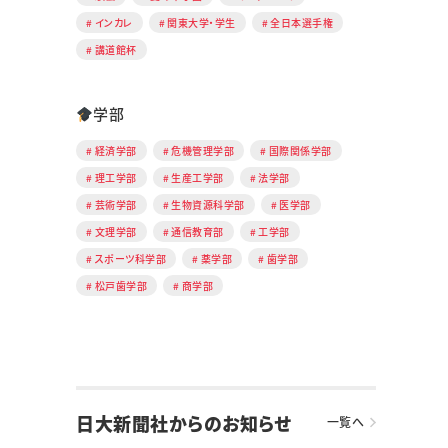
インカレ
関東大学・学生
全日本選手権
講道館杯
学部
経済学部
危機管理学部
国際関係学部
理工学部
生産工学部
法学部
芸術学部
生物資源科学部
医学部
文理学部
通信教育部
工学部
スポーツ科学部
薬学部
歯学部
松戸歯学部
商学部
日大新聞社からのお知らせ
一覧へ