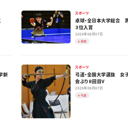
スポーツ
対抗
卓球・全日本大学総合 
３位入賞
2026年08月07日
卓球
スポーツ
学新
弓道・全国大学選抜 女
会ぶり８回目V
2026年08月07日
弓道