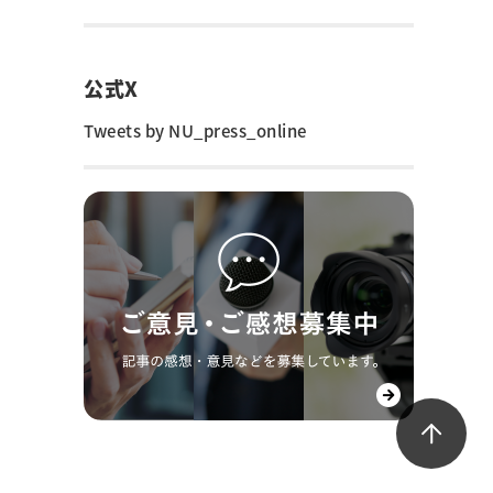
公式X
Tweets by NU_press_online