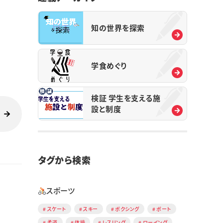
知の世界を探索
学食めぐり
検証 学生を支える施
設と制度
タグから検索
スポーツ
スケート
スキー
ボクシング
ボート
柔道
体操
レスリング
ローイング