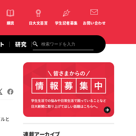
購読
日大文芸賞
学生記者募集
お問い合わせ
ント
研究
イルと
連載アーカイブ